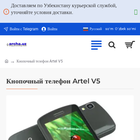
Доставляем по Узбекистану курьерской службой,
уточняйте условия доставки.
Войти с Telegram
Войти
Русский
soʻm
Oʻzbek soʻmi
Кнопочный телефон Artel V5
home
Кнопочный телефон Artel V5