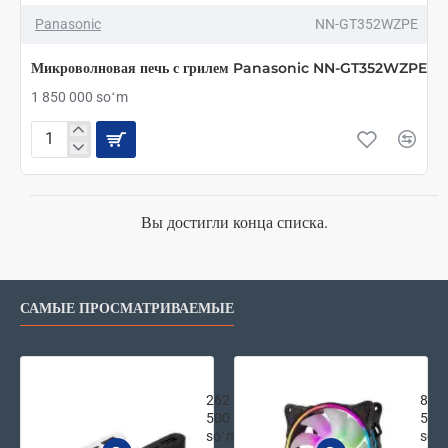
Panasonic
NN-GT352WZPE
Микроволновая печь с грилем Panasonic NN-GT352WZPE
1 850 000 soʻm
Микроволновая
печь
с
грилем
Panasonic
Вы достигли конца списка.
NN-
GT352WZPE
САМЫЕ ПРОСМАТРИВАЕМЫЕ
Внешняя аккумуляторная батарея Xi
2E G
262
87
500
500
soʻm
soʻ