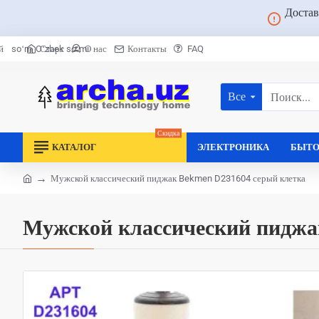
Достав
Старт
О нас
Контакты
FAQ
й
soʻm
Oʻzbek soʻmi
Все
Поиск...
Скидка
КАТАЛОГ
ЭЛЕКТРОНИКА
БЫТО
Мужской классический пиджак Bekmen D231604 серый клетка
home
Мужской классический пидж