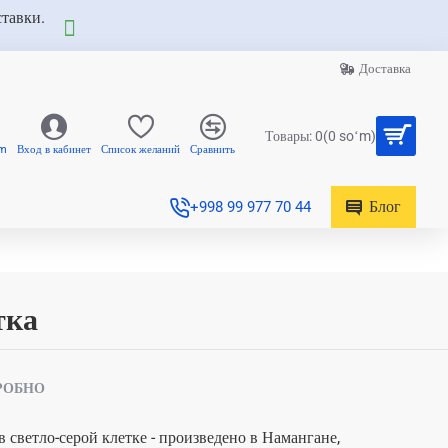
ставки.
Доставка
Товары: 0(0 soʻm)
am
Вход в кабинет
Список желаний
Сравнить
Блог
+998 99 977 70 44
тка
РОБНО
светло-серой клетке - произведено в Намангане,