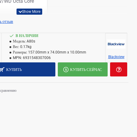
/WD Octa Core
ь отзыв
ch HD+ IPS
0
В НАЛИЧИИ
Модель:
A80s
10.0 GO
Вес:
0.17kg
Размеры:
157.00mm x 74.00mm x 10.00mm
Blackview
MPN:
6931548307006
7/B8/B20 TDD:B40
КУПИТЬ
КУПИТЬ СЕЙЧАС
GB
 сравнению
IMX258