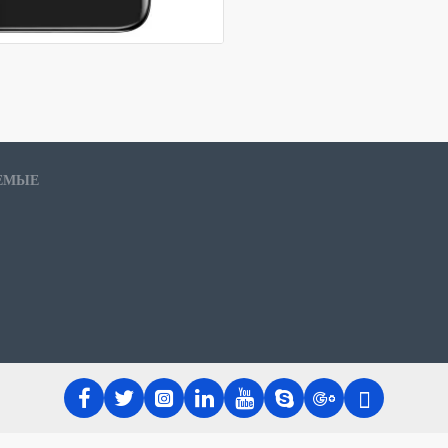
Размеры
157.6*7
Батарея
4200mA
NFC
NO
Wifi
YES
ЕМЫЕ
Bluetooth
4,2
GPS, Prox
sensor,
Дополнительно
OU, скан