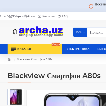
Достав
Старт
О нас
Контакты
FAQ
й
soʻm
Oʻzbek soʻmi
Все
Поиск...
Скидка
КАТАЛОГ
ЭЛЕКТРОНИКА
БЫТО
Blackview Смартфон A80s
home
Blackview Смартфон A80s