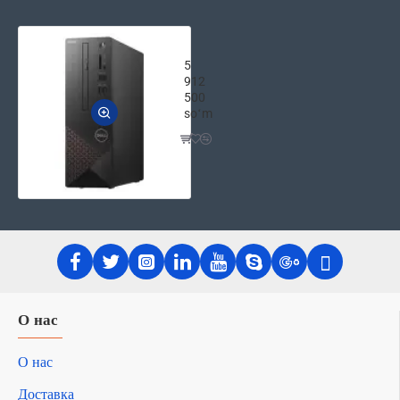
Персональный компьютер Dell Vostro 
5
912
500
soʻm
О нас
О нас
Доставка