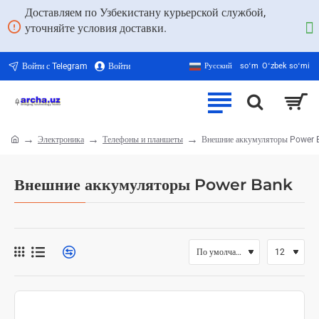
Доставляем по Узбекистану курьерской службой,
уточняйте условия доставки.
Войти с Telegram
Войти
Русский
soʻm
Oʻzbek soʻmi
Электроника
Телефоны и планшеты
Внешние аккумуляторы Power 
home
Внешние аккумуляторы Power Bank