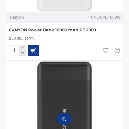
Canyon
CNE-CPB1009W
CANYON Power Bank 10000 mAh PB-1009
250 000 soʻm
CANYON
Power
Bank
10000
mAh
PB-
1009