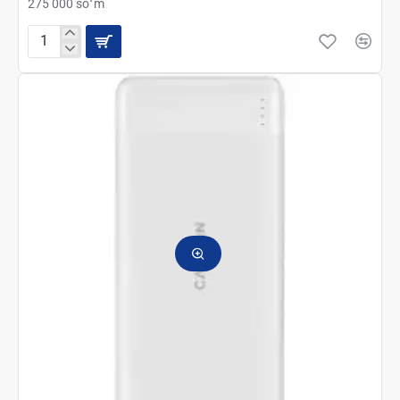
275 000 soʻm
2Е
Power
Bank
20000mAh
PD+QC
3.0
18W
black