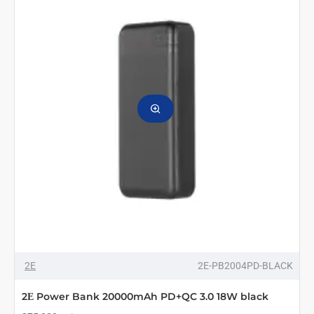
Bank
Travel
60000mAh
PD
Black
2E
2E-PB2004PD-BLACK
2Е Power Bank 20000mAh PD+QC 3.0 18W black