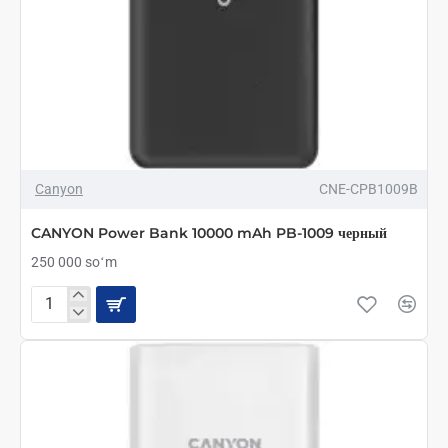
Canyon
CNE-CPB1009B
CANYON Power Bank 10000 mAh PB-1009 черный
250 000 soʻm
CANYON
Power
Bank
10000
mAh
PB-
1009
черный