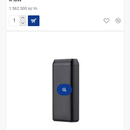
A 18W
1 562 500 soʻm
2E
Портативная
солнечная
панель
36W
USB-
С
20W
USB-
A
18W