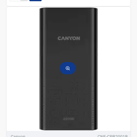
Power
Bank
PB-
2001
20000mAh
белый
Canyon
CNE-CPB2001B