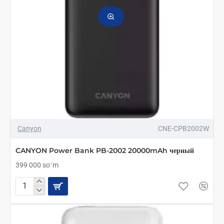
Canyon
CNE-CPB2002W
CANYON Power Bank PB-2002 20000mAh черный
399 000 soʻm
CANYON
Power
Bank
PB-