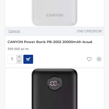
Canyon
CNE-CPB2002W
CANYON Power Bank PB-2002 20000mAh белый
399 000 soʻm
CANYON
Power
Bank
PB-
2002
20000mAh
белый