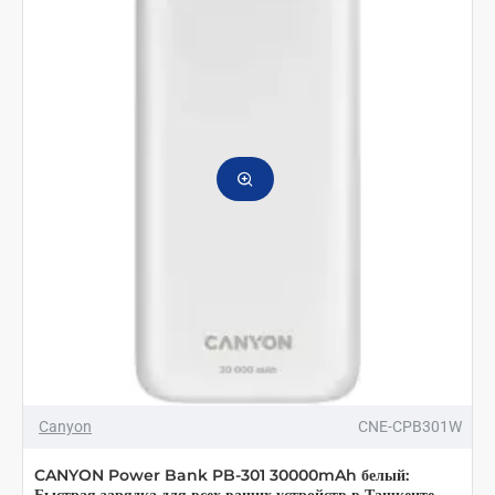
2002
20000mAh
черный
Canyon
CNE-CPB301W
CANYON Power Bank PB-301 30000mAh белый: