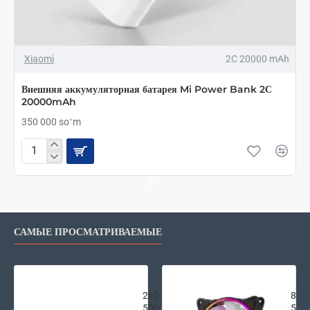
Xiaomi
2C 20000 mAh
Внешняя аккумуляторная батарея Mi Power Bank 2С
20000mAh
350 000 soʻm
Внешняя
аккумуляторная
батарея
Mi
Power
Bank
САМЫЕ ПРОСМАТРИВАЕМЫЕ
2С
20000mAh
Внешняя аккумуляторная батарея Xi
2E G
262
87
500
500