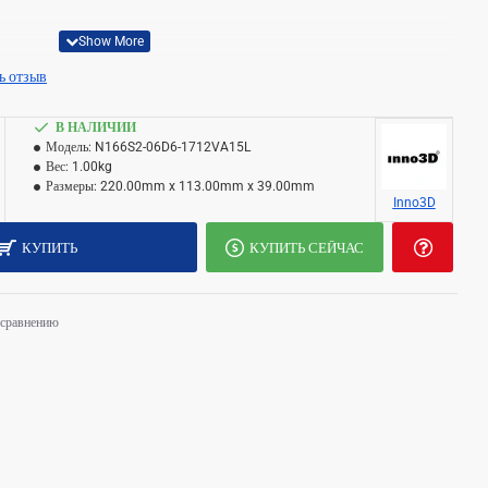
актеристики:
ь отзыв
ность системы (Вт) 450
ия 8-контактный
В НАЛИЧИИ
Модель:
N166S2-06D6-1712VA15L
Вес:
1.00kg
Размеры:
220.00mm x 113.00mm x 39.00mm
ти 6 ГБ
Inno3D
КУПИТЬ
КУПИТЬ СЕЙЧАС
 192 бита
 (ГБ/с) 336
 сравнению