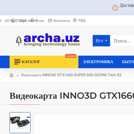
Достав
Старт
О нас
Контакты
FAQ
й
soʻm
Oʻzbek soʻmi
Все
Поиск...
Скидка
КАТАЛОГ
ЭЛЕКТРОНИКА
БЫТО
Видеокарта INNO3D GTX1660 SUPER 6Gb GDDR6 Twin X2
home
Видеокарта INNO3D GTX16