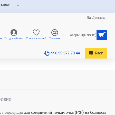
ставки.
Доставка
Товары: 0(0 soʻm)
am
Вход в кабинет
Список желаний
Сравнить
Блог
+998 99 977 70 44
РОБНО
о подходящая для соединений точка-точка (PtP) на большом