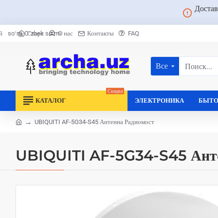
Достав
Старт
О нас
Контакты
FAQ
й
soʻm
Oʻzbek soʻmi
Все
Поиск...
Скидка
КАТАЛОГ
ЭЛЕКТРОНИКА
БЫТО
UBIQUITI AF-5G34-S45 Антенна Радиомост
home
UBIQUITI AF-5G34-S45 Анте