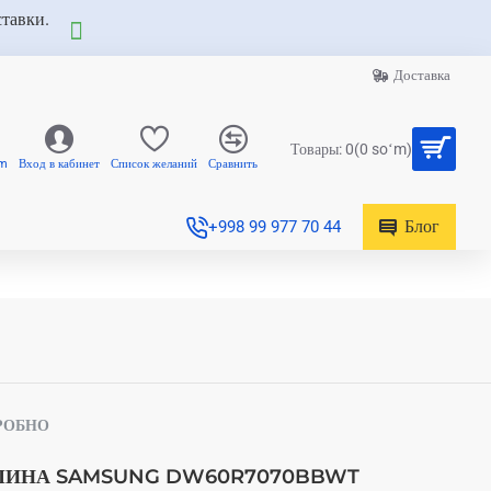
ставки.
Доставка
Товары: 0(0 soʻm)
am
Вход в кабинет
Список желаний
Сравнить
Блог
+998 99 977 70 44
РОБНО
ИНА SAMSUNG DW60R7070BBWT