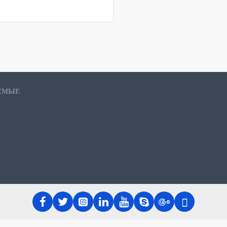
Наслаждайтесь тишина и покой
DW60R7070BBWT. Эта посудомо
работает бесшумно, не ухудшая 
посудомоечную машину в любое 
НАДЕЖНАЯ КОНСТРУК
Созданный на длительный сро
ЕМЫЕ
конструкцией и премиальным ка
стали устойчива к ржавчине и к
Кроме того, благодаря гладкой 
элегантности вашему кухонному
Обновите посудомоечную маш
удобство и производительность 
наслаждайтесь безупречно чис
Дизайн