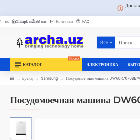
Достав
Старт
О нас
Контакты
FAQ
й
soʻm
Oʻzbek soʻmi
Все
Поиск...
Скидка
КАТАЛОГ
ЭЛЕКТРОНИКА
БЫТО
Бренд
Samsung
Посудомоечная машина DW60R7070BB/
home
Посудомоечная машина DW