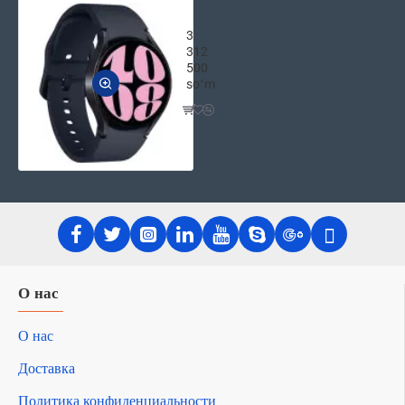
Умные часы Samsung Galaxy Watch
3
312
500
soʻm
О нас
О нас
Доставка
Политика конфиденциальности