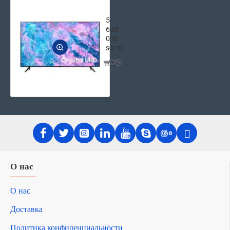
Телевизор Samsung 43" Crystal UH
5
625
000
soʻm
О нас
О нас
Доставка
Политика конфиденциальности