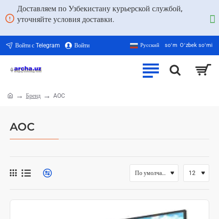
Доставляем по Узбекистану курьерской службой,
уточняйте условия доставки.
Войти с Telegram
Войти
Русский
soʻm
Oʻzbek soʻmi
Бренд
AOC
home
AOC