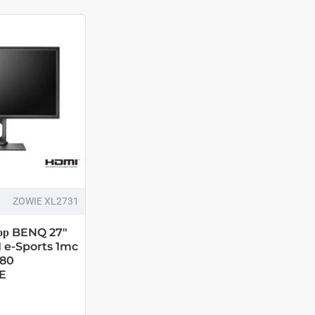
ZOWIE XL2731
ор BENQ 27"
 e-Sports 1mc
080
E