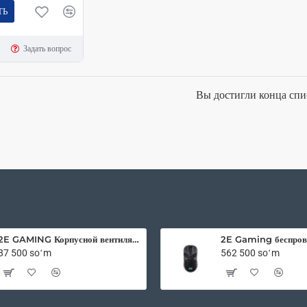
ТЬ
Задать вопрос
Вы достигли конца спи
2E GAMING Корпусной вентилятор F120OI-ARGB 120мм, 3pin fan, 3 pin +5V Aura, белые лопасти, черная рамка, outer-inner LED
87 500 soʻm
562 500 soʻm