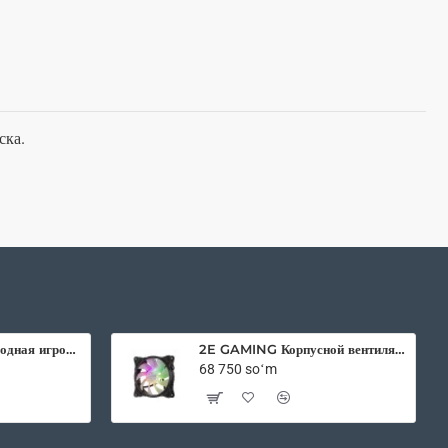
ска.
2E Gaming беспроводная игровая мышь HyperDrive Pro WL RGB Black
2E GAMING Корпусной вентилятор F120IR-ARGB 120мм, 3pin fan, 3 pin +5V Aura, белые лопасти, черная рамка, inner LED
68 750 soʻm