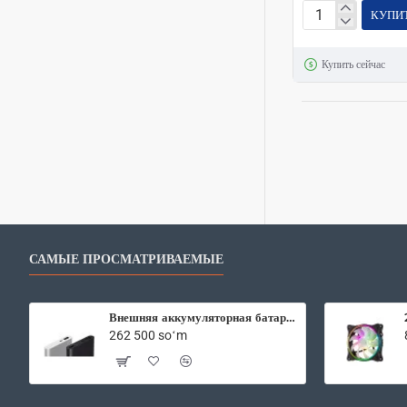
КУПИ
Игровой
монитор
Купить сейчас
BENQ
27"
ZOWIE
XL2731
e-
Sports
1mc
144hz
1920x1080
САМЫЕ ПРОСМАТРИВАЕМЫЕ
9H.LHRLB.QBE
Внешняя аккумуляторная батарея Xiaomi Mi Power Bank2 10000 mAh
262 500 soʻm