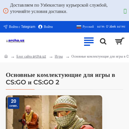
Доставляем по Узбекистану курьерской службой,
уточняйте условия доставки.
Войти с Telegram
Войти
Русский
soʻm
Oʻzbek soʻmi
Блог сайта archa.uz
Игры
Основные комлектующие для игры в C
home
Основные комлектующие для игры в
CS:GO и CS:GO 2
20
сент.