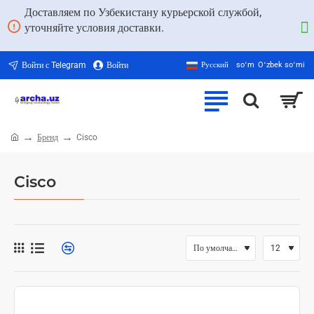
Доставляем по Узбекистану курьерской службой,
уточняйте условия доставки.
Войти с Telegram
Войти
Русский
soʻm
Oʻzbek soʻmi
Бренд
Cisco
home
Cisco