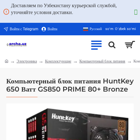
Доставляем по Узбекистану курьерской службой,
уточняйте условия доставки.
Войти с Telegram
Войти
Русский
soʻm
Oʻzbek soʻmi
Электроника
Комплектующие
Компьютерный блок питания
Ком
home
Компьютерный блок питания HuntKey
650 Ватт GS850 PRIME 80+ Bronze