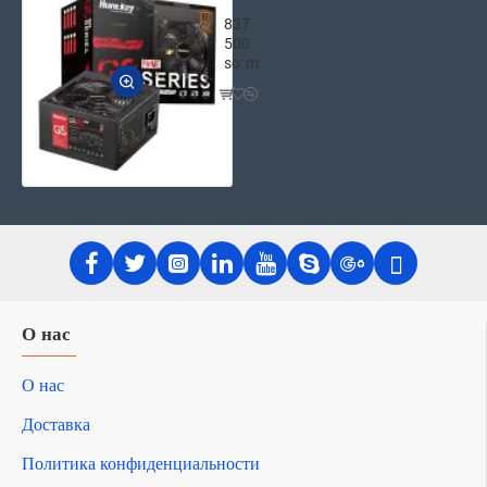
Компьютерный блок питания HuntKey
837
500
soʻm
О нас
О нас
Доставка
Политика конфиденциальности