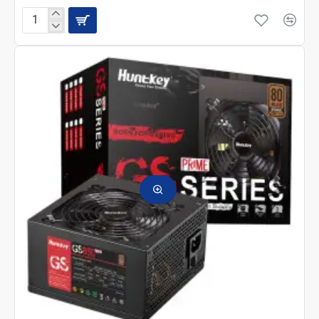
Компьютерный
блок
питания
HuntKey
650
Ватт
GS750
PRIME
80+
Bronze