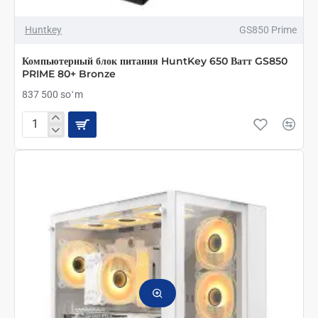
Huntkey
GS850 Prime
Компьютерный блок питания HuntKey 650 Ватт GS850
PRIME 80+ Bronze
837 500 soʻm
Компьютерный
блок
питания
HuntKey
650
Ватт
GS850
PRIME
80+
Bronze