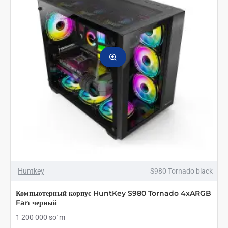
белый
Huntkey
S980 Tornado black
Компьютерный корпус HuntKey S980 Tornado 4xARGB
Fan черный
1 200 000 soʻm