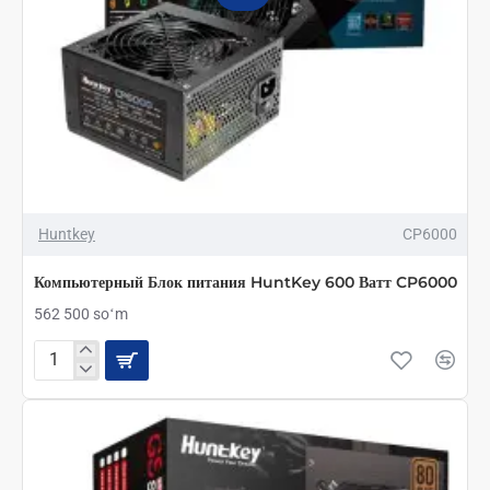
Huntkey
CP6000
Компьютерный Блок питания HuntKey 600 Ватт CP6000
562 500 soʻm
Компьютерный
Блок
питания
HuntKey
600
Ватт
CP6000