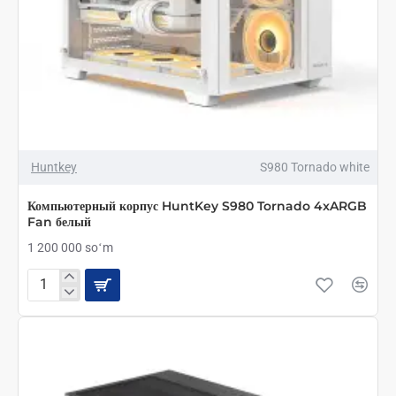
Huntkey
S980 Tornado white
Компьютерный корпус HuntKey S980 Tornado 4xARGB
Fan белый
1 200 000 soʻm
Компьютерный
корпус
HuntKey
S980
Tornado
4xARGB
Fan