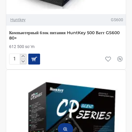
Huntkey
GS600
Компьютерный блок питания HuntKey 500 Ватт GS600
80+
612 500 soʻm
Компьютерный
блок
питания
HuntKey
500
Ватт
GS600
80+