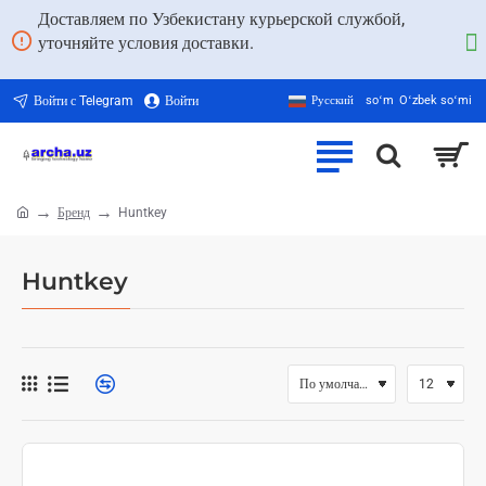
Доставляем по Узбекистану курьерской службой,
уточняйте условия доставки.
Войти с Telegram
Войти
Русский
soʻm
Oʻzbek soʻmi
Бренд
Huntkey
home
Huntkey