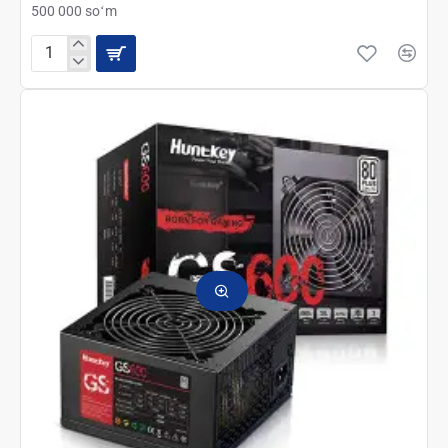
500 000 soʻm
Компьютерный
Блок
питания
HuntKey
500
Ватт
CP
5000