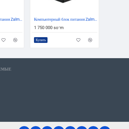
Размеры ( W x H x L)
Компьютерный блок питания Zalman TeraMax ZM1200-TMX 1200W 100-240VAC 90% 80+ Gold
Компьютерный блок питания Zalman Teramax 2 ZM850-TMX2 850W 80+ Gold
НЕТТО
1 750 000 soʻm
Voltage
Купить
AC INPUT Range
Frequen
ЕМЫЕ
220VAC
AC INPUT
Current
230VAC
PFC
POWER FACTOR CORRECTIO