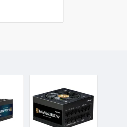
Плоский кабель
В отличие от кабелей в рукавах
что облегчает организацию кабе
Используются высококачественн
долговечности и надежности
Он обеспечивает бесперебойное
энергопотребление благодаря и
отличаются долговечностью и 
Название модели
Вид
Модульный/Не модульный