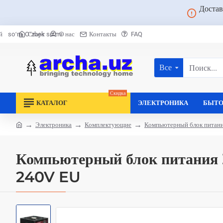
Достав
Старт
О нас
Контакты
FAQ
й
soʻm
Oʻzbek soʻmi
Все
Поиск...
Скидка
КАТАЛОГ
ЭЛЕКТРОНИКА
БЫТО
Электроника
Комплектующие
Компьютерный блок питан
home
Компьютерный блок питани
240V EU