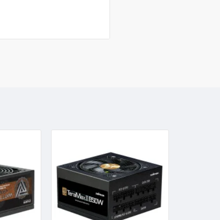
постоянную безопасность вашей
UVP и SCP. Блок питания также
означает, что он очень надежен
Вот технические характеристи
Мощность: 1200 Вт.
Входное напряжение: 100
Входной ток: 14–7 А
Входная частота: 50–60 Г
КПД: макс. 90 % при 115 
Размеры: 140 (Д) x 150 (Ш
Наработка на отказ: 100 0
Вес: 2,8 кг.
Рабочая температура: 10
PFC: активный PFC
Нормативные стандарты: C
Тип: Intel ATX 12 В, верси
Защита: OCP/OTP/OPP/
Размер вентилятора: 135 