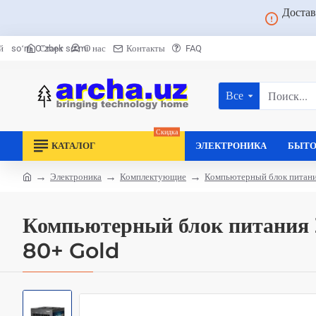
Достав
Старт
О нас
Контакты
FAQ
й
soʻm
Oʻzbek soʻmi
Все
Поиск...
Скидка
КАТАЛОГ
ЭЛЕКТРОНИКА
БЫТО
Электроника
Комплектующие
Компьютерный блок питан
home
Компьютерный блок питани
80+ Gold