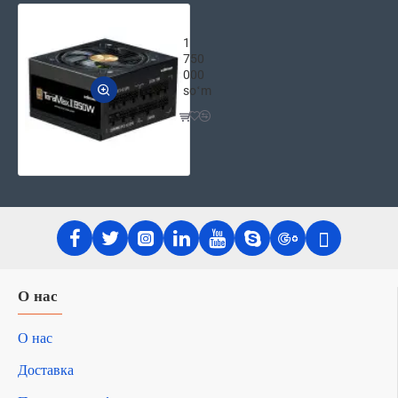
Компьютерный блок питания Zalman
1
750
000
soʻm
О нас
О нас
Доставка