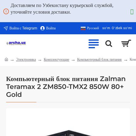
Доставляем по Узбекистану курьерской службой,
уточняйте условия доставки.
Войти с Telegram
Войти
Русский
soʻm
Oʻzbek soʻmi
Электроника
Комплектующие
Компьютерный блок питания
Ком
home
Компьютерный блок питания Zalman
Teramax 2 ZM850-TMX2 850W 80+
Gold