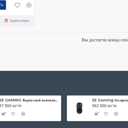
ТЬ
Задать вопрос
Вы достигли конца спи
2E GAMING Корпусной вентилятор F120OI-ARGB 120мм, 3pin fan, 3 pin +5V Aura, белые лопасти, черная рамка, outer-inner LED
87 500 soʻm
562 500 soʻm