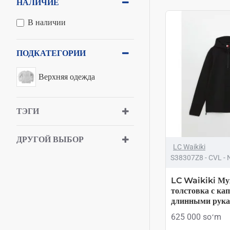
НАЛИЧИЕ
В наличии
ПОДКАТЕГОРИИ
Верхняя одежда
ТЭГИ
ДРУГОЙ ВЫБОР
LC Waikiki
S38307Z8 - CVL - 
LC Waikiki Му
толстовка с к
длинными рук
625 000 soʻm