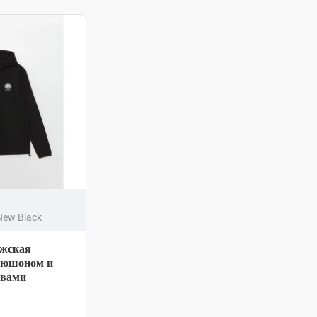
New Black
жская
апюшоном и
авами