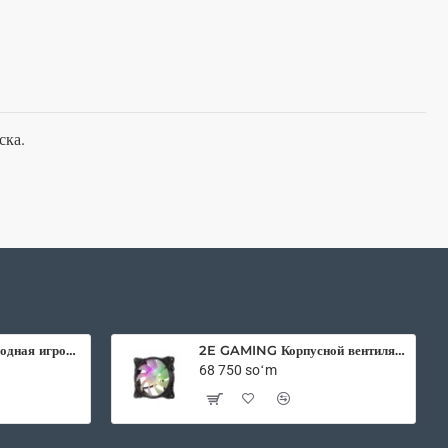
ска.
2E Gaming беспроводная игровая мышь HyperDrive Pro WL RGB Black
2E GAMING Корпусной вентилятор F120IR-ARGB 120мм, 3pin fan, 3 pin +5V Aura, белые лопасти, черная рамка, inner LED
68 750 soʻm