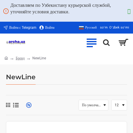
Доставляем по Узбекистану курьерской службой,
уточняйте условия доставки.
Войти с Telegram
Войти
Русский
soʻm
Oʻzbek soʻmi
Бренд
NewLine
home
NewLine