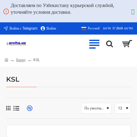
Доставляем по Узбекистану курьерской службой,
уточняйте условия доставки.
Войти с Telegram
Войти
Русский
soʻm
Oʻzbek soʻmi
Бренд
KSL
home
KSL