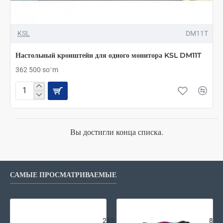
KSL
DM11T
Настольный кронштейн для одного монитора KSL DM11T
362 500 soʻm
Настольный
кронштейн
для
одного
монитора
Вы достигли конца списка.
KSL
DM11T
САМЫЕ ПРОСМАТРИВАЕМЫЕ
Внешняя аккумуляторная батарея Xi
2E G
262
87