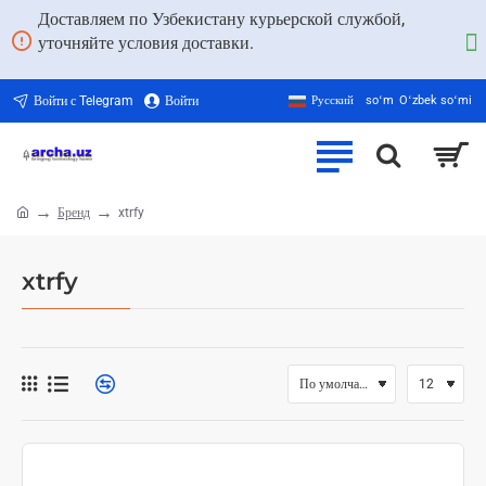
Доставляем по Узбекистану курьерской службой,
уточняйте условия доставки.
Войти с Telegram
Войти
Русский
soʻm
Oʻzbek soʻmi
Бренд
xtrfy
home
xtrfy