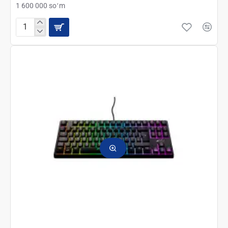
1 600 000 soʻm
Xtrfy
Клавиатура
игровая
Xtrfy
K4
RGB
Kailh
Red
RU