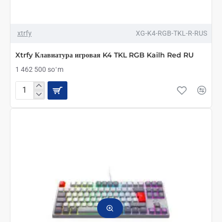
xtrfy
XG-K4-RGB-TKL-R-RUS
Xtrfy Клавиатура игровая K4 TKL RGB Kailh Red RU
1 462 500 soʻm
Xtrfy
Клавиатура
игровая
K4
TKL
RGB
Kailh
Red
RU