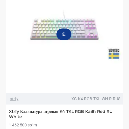
Red
RU
Retro
xtrfy
XG-K4-RGB-TKL-WH-R-RUS
Xtrfy Клавиатура игровая K4 TKL RGB Kailh Red RU
White
1 462 500 soʻm