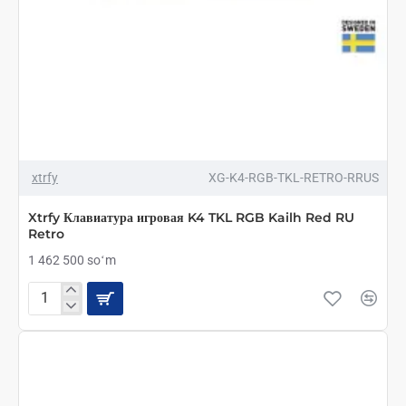
xtrfy
XG-K4-RGB-TKL-RETRO-RRUS
Xtrfy Клавиатура игровая K4 TKL RGB Kailh Red RU
Retro
1 462 500 soʻm
Xtrfy
Клавиатура
игровая
K4
TKL
RGB
Kailh