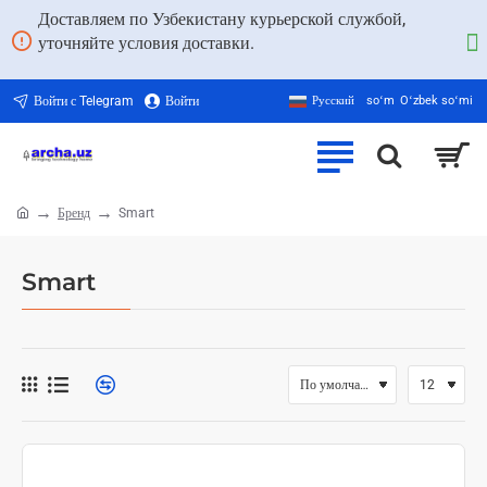
Доставляем по Узбекистану курьерской службой,
уточняйте условия доставки.
Войти с Telegram
Войти
Русский
soʻm
Oʻzbek soʻmi
Бренд
Smart
home
Smart