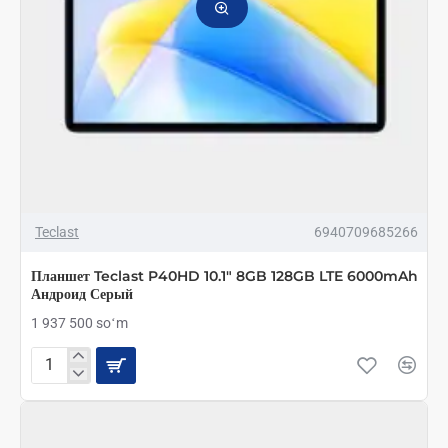
Teclast
6940709685266
Планшет Teclast P40HD 10.1" 8GB 128GB LTE 6000mAh
Андроид Серый
1 937 500 soʻm
Планшет
Teclast
P40HD
10.1"
8GB