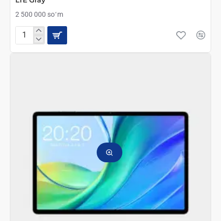
LTE Gray
2 500 000 soʻm
Планшет
Teclast
M40
Pro
10.1”
FHD
8GB/128GB
WiFi
4G
LTE
Gray