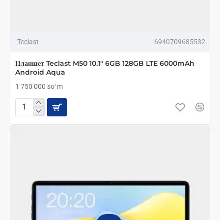
Teclast
6940709685532
Планшет Teclast M50 10.1" 6GB 128GB LTE 6000mAh
Android Aqua
1 750 000 soʻm
Планшет
Teclast
M50
10.1"
6GB
128GB
LTE
6000mAh
Android
Aqua