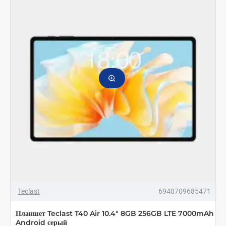
128GB
LTE
6000mAh
Андроид
Серый
Teclast
6940709685471
Планшет Teclast T40 Air 10.4" 8GB 256GB LTE 7000mAh
Android серый