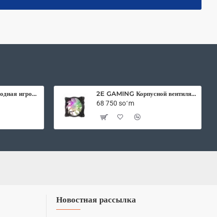
2E Gaming беспроводная игровая мышь HyperDrive Pro WL RGB Black
2E GAMING Корпусной вентилятор F120IR-ARGB 120мм, 3pin fan, 3 pin +5V Aura, белые лопасти, черная рамка, inner LED
68 750 soʻm
Новостная рассылка