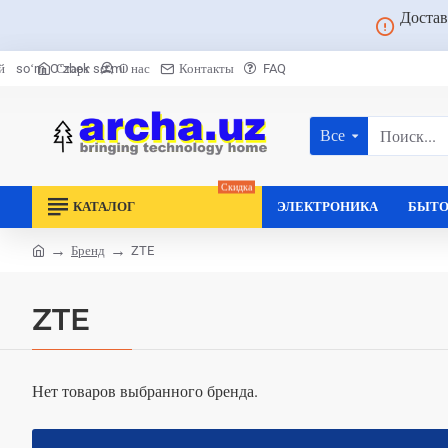
Достав
Старт
О нас
Контакты
FAQ
й
soʻm
Oʻzbek soʻmi
Все
Поиск...
Скидка
КАТАЛОГ
ЭЛЕКТРОНИКА
БЫТО
Бренд
ZTE
home
ZTE
Нет товаров выбранного бренда.