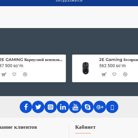
ПРОДОЛЖИТЬ
2E GAMING Корпусной вентилятор F120OI-ARGB 120мм, 3pin fan, 3 pin +5V Aura, белые лопасти, черная рамка, outer-inner LED
87 500 soʻm
562 500 soʻm
ание клиентов
Кабинет