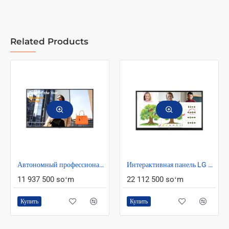
Related Products
Автономный профессиональный дисплей LG 43UH5F-H.ADG
Интерактивная панель LG 65" 65TR3BF
11 937 500 soʻm
22 112 500 soʻm
Купить
Купить