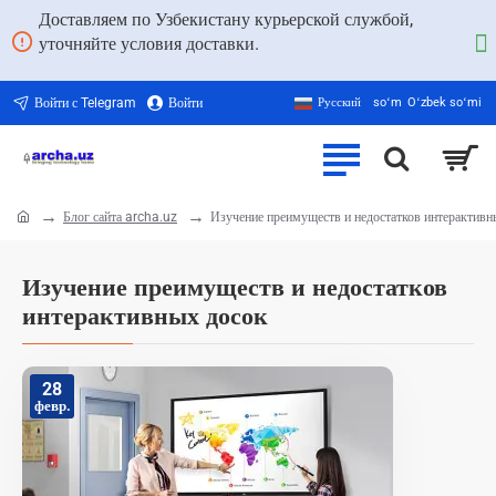
Доставляем по Узбекистану курьерской службой,
уточняйте условия доставки.
Войти с Telegram
Войти
Русский
soʻm
Oʻzbek soʻmi
Блог сайта archa.uz
Изучение преимуществ и недостатков интерактивн
home
Изучение преимуществ и недостатков
интерактивных досок
28
февр.