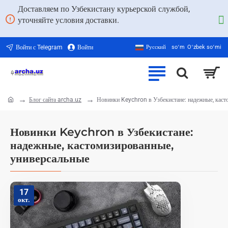
Доставляем по Узбекистану курьерской службой,
уточняйте условия доставки.
Войти с Telegram
Войти
Русский
soʻm
Oʻzbek soʻmi
Блог сайта archa.uz
Новинки Keychron в Узбекистане: надежные, каст
home
Новинки Keychron в Узбекистане:
надежные, кастомизированные,
универсальные
17
окт.