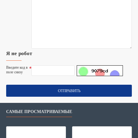
Я не робот
Введите код в
поле снизу
ОТПРАВИТЬ
САМЫЕ ПРОСМАТРИВАЕМЫЕ
Внешняя аккумуляторная батарея Xi
2E G