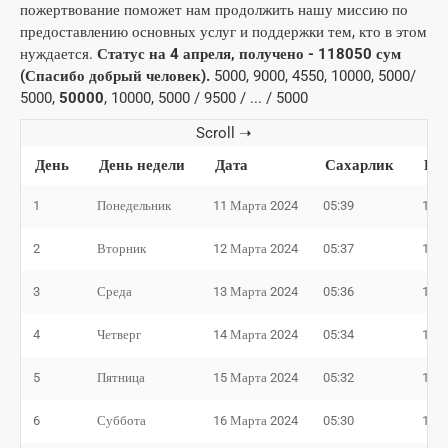
пожертвование поможет нам продолжить нашу миссию по
предоставлению основных услуг и поддержки тем, кто в этом
нуждается.
Статус на 4 апреля, получено - 118050 сум
(Спасибо добрый человек).
5000, 9000, 4550, 10000, 5000/
5000,
50000
, 10000, 5000 / 9500 / ... / 5000
День
День недели
Дата
Сахарлик
Иф
1
Понедельник
11 Марта 2024
05:39
18:4
2
Вторник
12 Марта 2024
05:37
18:4
3
Среда
13 Марта 2024
05:36
18:4
4
Четверг
14 Марта 2024
05:34
18:4
5
Пятница
15 Марта 2024
05:32
18:4
6
Суббота
16 Марта 2024
05:30
18:4