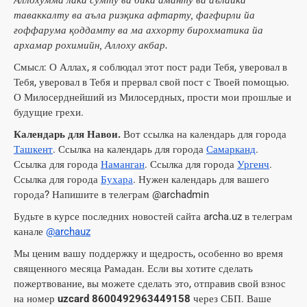
Аллохумма лака сумту ва бика аманту ва аълайка
таваккалту ва аъла ризқика афтарту, фағфирли йа
ғоффарума қоддамту ва ма аххорту бирохматика йа
архамар рохимийн, Аллоху акбар.
Смысл: О Аллах, я соблюдал этот пост ради Тебя, уверовал в
Тебя, уверовал в Тебя и прервал свой пост с Твоей помощью.
О Милосерднейший из Милосердных, прости мои прошлые и
будущие грехи.
Календарь для Навои.
Вот ссылка на календарь для города
Ташкент
. Ссылка на календарь для города
Самарканд
.
Ссылка для города
Наманган
. Ссылка для города
Ургенч
.
Ссылка для города
Бухара
. Нужен календарь для вашего
города? Напишите в телеграм @archadmin
Будьте в курсе последних новостей сайта archa.uz в телеграм
канале
@archauz
Мы ценим вашу поддержку и щедрость, особенно во время
священного месяца Рамадан. Если вы хотите сделать
пожертвование, вы можете сделать это, отправив свой взнос
на номер
uzcard 8600492963449158
через СБП. Ваше