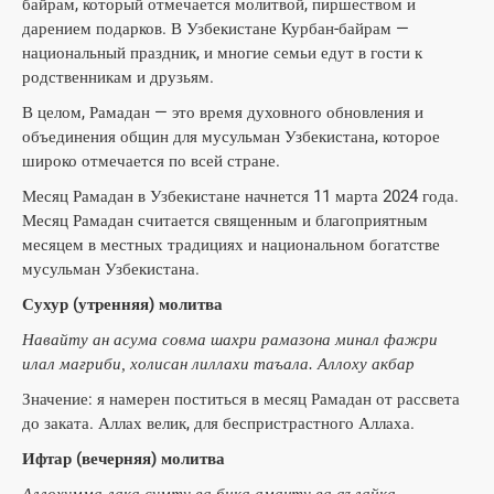
байрам, который отмечается молитвой, пиршеством и
дарением подарков. В Узбекистане Курбан-байрам —
национальный праздник, и многие семьи едут в гости к
родственникам и друзьям.
В целом, Рамадан — это время духовного обновления и
объединения общин для мусульман Узбекистана, которое
широко отмечается по всей стране.
Месяц Рамадан в Узбекистане начнется 11 марта 2024 года.
Месяц Рамадан считается священным и благоприятным
месяцем в местных традициях и национальном богатстве
мусульман Узбекистана.
Сухур (утренняя) молитва
Навайту ан асума совма шахри рамазона минал фажри
илал мағриби, холисан лиллахи таъала. Аллоху акбар
Значение: я намерен поститься в месяц Рамадан от рассвета
до заката. Аллах велик, для беспристрастного Аллаха.
Ифтар (вечерняя) молитва