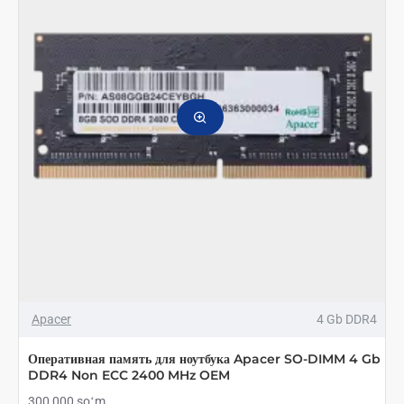
8
Gb
DDR4
2400
MHz
Apacer
4 Gb DDR4
Оперативная память для ноутбука Apacer SO-DIMM 4 Gb
DDR4 Non ECC 2400 MHz OEM
300 000 soʻm