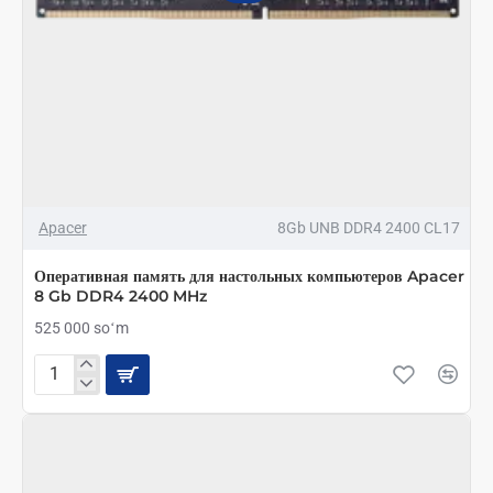
Apacer
8Gb UNB DDR4 2400 CL17
Оперативная память для настольных компьютеров Apacer
8 Gb DDR4 2400 MHz
525 000 soʻm
Оперативная
память
для
настольных
компьютеров
Apacer