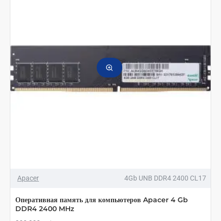
Gb
DDR4
2400
MHz
Apacer
4Gb UNB DDR4 2400 CL17
Оперативная память для компьютеров Apacer 4 Gb
DDR4 2400 MHz