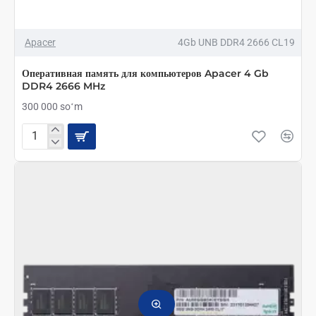
Apacer
4Gb UNB DDR4 2666 CL19
Оперативная память для компьютеров Apacer 4 Gb
DDR4 2666 MHz
300 000 soʻm
Оперативная
память
для
компьютеров
Apacer
4
Gb
DDR4
2666
MHz