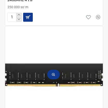
2400MHz 4 ГБ
250 000 soʻm
Оперативная
память
AMD
Radeon
SODIMM
DDR4
2400MHz
4
ГБ