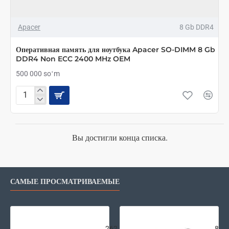
Apacer
8 Gb DDR4
Оперативная память для ноутбука Apacer SO-DIMM 8 Gb
DDR4 Non ECC 2400 MHz OEM
500 000 soʻm
Оперативная
память
для
ноутбука
Apacer
Вы достигли конца списка.
SO-
DIMM
8
Gb
САМЫЕ ПРОСМАТРИВАЕМЫЕ
DDR4
Non
ECC
2400
Внешняя аккумуляторная батарея Xi
2E G
MHz
OEM
262
87