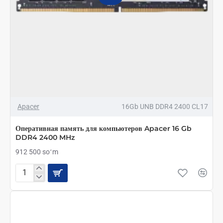
Apacer
16Gb UNB DDR4 2400 CL17
Оперативная память для компьютеров Apacer 16 Gb
DDR4 2400 MHz
912 500 soʻm
Оперативная
память
для
компьютеров
Apacer
16