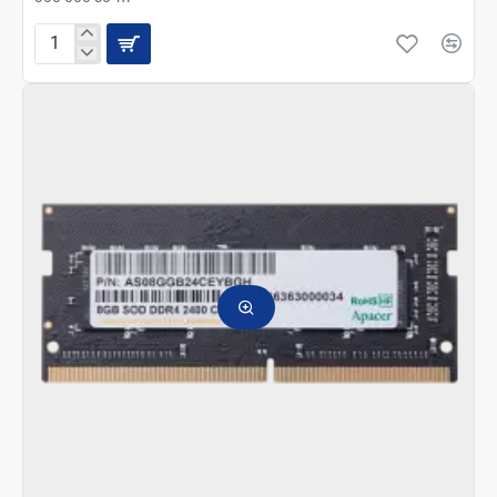
Оперативная
память
для
ноутбука
Apacer
SO-
DIMM
4
Gb
DDR4
Non
ECC
2400
MHz
OEM