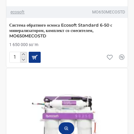
ecosoft
MO650MECOSTD
Система обратного осмоса Ecosoft Standard 6-50 с
минерализатором, комплект со смесителем,
MO650MECOSTD
1 650 000 soʻm
Система
обратного
осмоса
Ecosoft
Standard
6-
50
с
минерализатором,
комплект
со
смесителем,
MO650MECOSTD