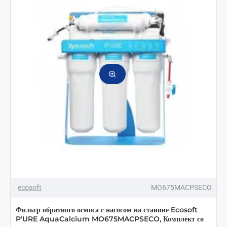
на
станине
Ecosoft
P'URE
Alkafuse
MO675MALCPSECO,
Комплект
со
смесителем
ecosoft
MO675MACPSECO
Фильтр обратного осмоса с насосом на станине Ecosoft
P'URE AquaCalcium MO675MACPSECO, Комплект со