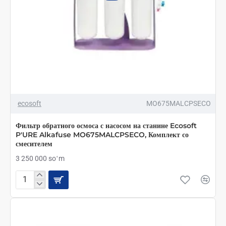
ecosoft
MO675MALCPSECO
Фильтр обратного осмоса с насосом на станине Ecosoft
P'URE Alkafuse MO675MALCPSECO, Комплект со
смесителем
3 250 000 soʻm
Фильтр
обратного
осмоса
с
насосом