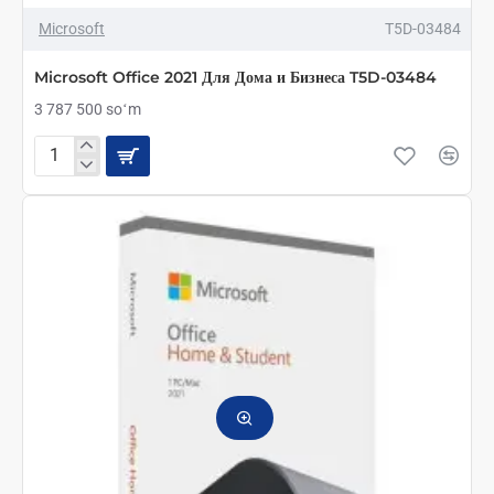
ТОЛЬКО ОНЛАЙН
ТОП БРЕНД
Microsoft
T5D-03484
Microsoft Office 2021 Для Дома и Бизнеса T5D-03484
3 787 500 soʻm
Microsoft
Office
2021
Для
Дома
и
Бизнеса
T5D-
03484