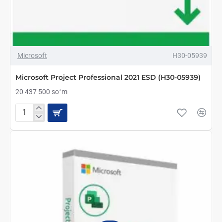
ТОЛЬКО ОНЛАЙН
ТОП БРЕНД
Microsoft
H30-05939
Microsoft Project Professional 2021 ESD (H30-05939)
20 437 500 soʻm
Microsoft
Project
Professional
2021
ESD
(H30-
05939)