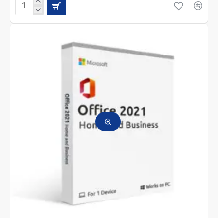
Microsoft
Dynamics
365
Business
Central
Team
Member
1
пользователь
1
месяц