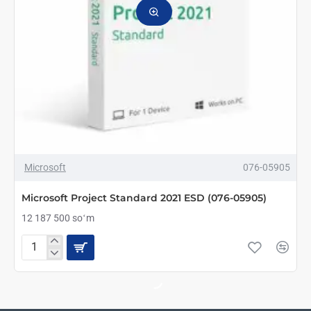
ТОП БРЕНД
Microsoft
076-05905
Microsoft Project Standard 2021 ESD (076-05905)
12 187 500 soʻm
Microsoft
Project
Standard
2021
ESD