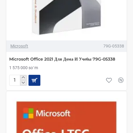
ТОЛЬКО ОНЛАЙН
ТОП БРЕНД
Microsoft
79G-05338
Microsoft Office 2021 Для Дома И Учебы 79G-05338
1 575 000 soʻm
Microsoft
Office
2021
Для
Дома
И
Учебы
79G-
05338