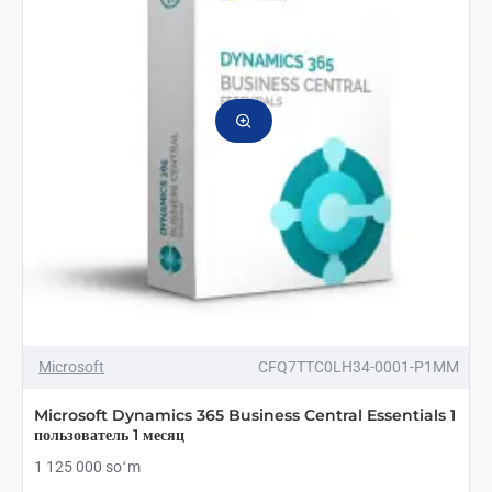
пользователь
1
год
ТОП БРЕНД
Microsoft
CFQ7TTC0LH34-0001-P1MM
Microsoft Dynamics 365 Business Central Essentials 1
пользователь 1 месяц
1 125 000 soʻm