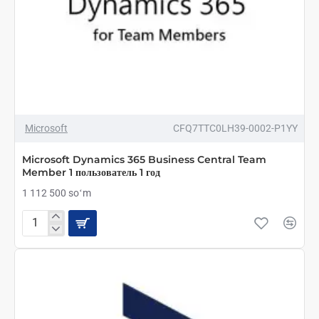
ТОП БРЕНД
Microsoft
CFQ7TTC0LH39-0002-P1YY
Microsoft Dynamics 365 Business Central Team
Member 1 пользователь 1 год
1 112 500 soʻm
Microsoft
Dynamics
365
Business
Central
Team
Member
1