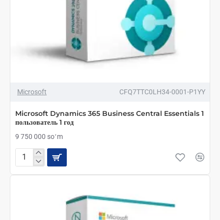
ТОП БРЕНД
Microsoft
CFQ7TTC0LH34-0001-P1YY
Microsoft Dynamics 365 Business Central Essentials 1
пользователь 1 год
9 750 000 soʻm
Microsoft
Dynamics
365
Business
Central
Essentials
1