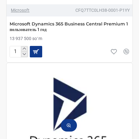
ТОП БРЕНД
Microsoft
CFQ7TTC0LH38-0001-P1YY
Microsoft Dynamics 365 Business Central Premium 1
пользователь 1 год
13 937 500 soʻm
Microsoft
Dynamics
365
Business
Central
Premium
1
пользователь
1
год