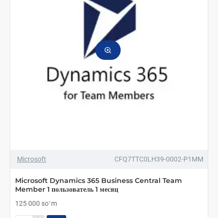
пользователь
1
год
ТОП БРЕНД
Microsoft
CFQ7TTC0LH39-0002-P1MM
Microsoft Dynamics 365 Business Central Team
Member 1 пользователь 1 месяц
125 000 soʻm