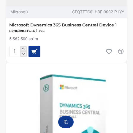
ТОП БРЕНД
Microsoft
CFQ7TTC0LH3F-0002-P1YY
Microsoft Dynamics 365 Business Central Device 1
пользователь 1 год
5 562 500 soʻm
Microsoft
Dynamics
365
Business
Central
Device
1
пользователь
1
год