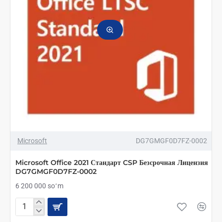
ТОП БРЕНД
Microsoft
DG7GMGF0D7FZ-0002
Microsoft Office 2021 Стандарт CSP Безсрочная Лицензия
DG7GMGF0D7FZ-0002
6 200 000 soʻm
Microsoft
Office