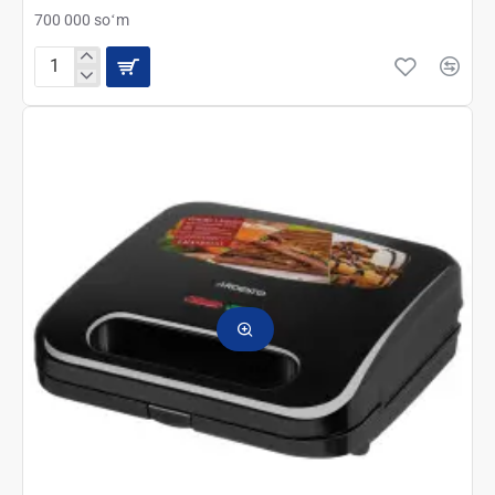
700 000 soʻm
Мужская
электробритва
Panasonic
ES-
RT37-
S520