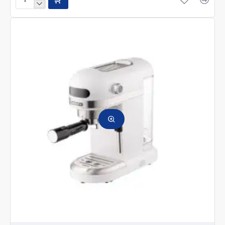
Планетарный
миксер
Ardesto
KSTM-
8040