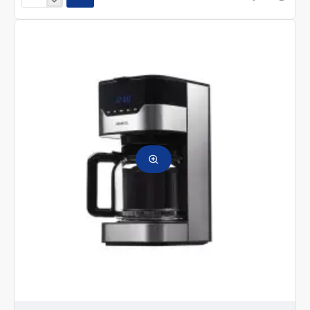
Капельная
Ardesto
FCM-
D2100
900
Вт