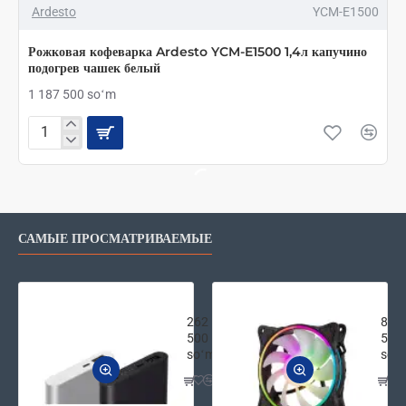
Ardesto
YCM-E1500
Рожковая кофеварка Ardesto YCM-E1500 1,4л капучино
подогрев чашек белый
1 187 500 soʻm
Рожковая
кофеварка
Ardesto
YCM-
E1500
1,4л
САМЫЕ ПРОСМАТРИВАЕМЫЕ
капучино
подогрев
чашек
белый
Внешняя аккумуляторная батарея Xi
2E G
262
87
500
500
soʻm
soʻ