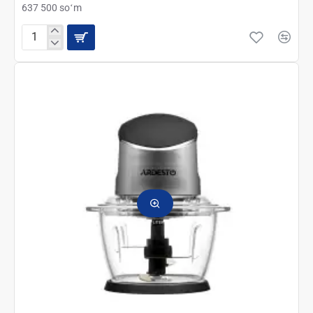
637 500 soʻm
Блендер
ручной
погружной
Ardesto
HBK-
1601BR