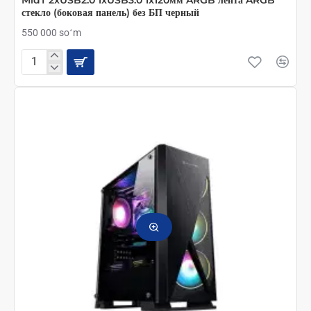
MidT 2xUSB2.0 1xUSB3.0 1x120мм ARGB лента ARGB
стекло (боковая панель) без БП черный
550 000 soʻm
2E
GAMING
Игровой
Компьютерный
Корпус
RUNA
(G2107)
MidT
2xUSB2.0
1xUSB3.0
1x120мм
ARGB
лента
ARGB
стекло
(боковая
панель)
без
БП
черный