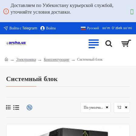
Доставляем по Узбекистану курьерской службой,
уточняйте условия доставки.
Войти с Telegram
Войти
Русский
soʻm
Oʻzbek soʻmi
Электроника
Комплектующие
Системный блок
home
Системный блок