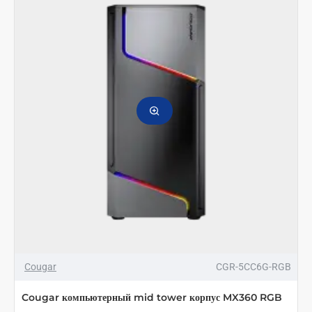
корпус
Archon
2
RGB
White
Cougar
CGR-5CC6G-RGB
Cougar компьютерный mid tower корпус MX360 RGB