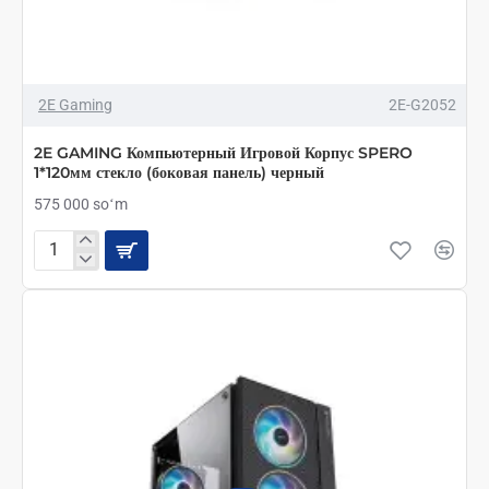
2E Gaming
2E-G2052
2E GAMING Компьютерный Игровой Корпус SPERO
1*120мм стекло (боковая панель) черный
575 000 soʻm
2E
GAMING
Компьютерный
Игровой
Корпус
SPERO
1*120мм
стекло
(боковая
панель)
черный