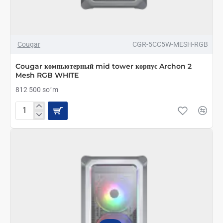
Cougar
CGR-5CC5W-MESH-RGB
Cougar компьютерный mid tower корпус Archon 2
Mesh RGB WHITE
812 500 soʻm
Cougar
компьютерный
mid
tower
корпус
Archon
2
Mesh
RGB
WHITE