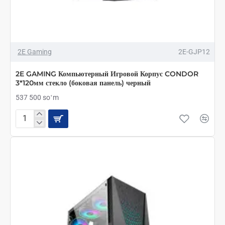
2E Gaming
2E-GJP12
2E GAMING Компьютерный Игровой Корпус CONDOR
3*120мм стекло (боковая панель) черный
537 500 soʻm
2E
GAMING
Компьютерный
Игровой
Корпус
CONDOR
3*120мм
стекло
(боковая
панель)
черный