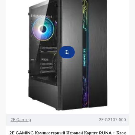
Корпус
GALAXY
3*120мм
стекло
(боковая
панель)
черный
2E Gaming
2E-G2107-500
2E GAMING Компьютерный Игровой Корпус RUNA + Блок