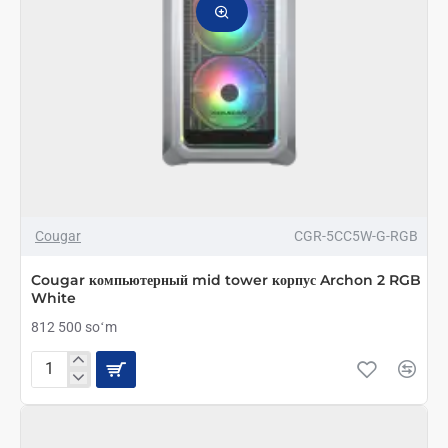
Cougar
CGR-5CC5W-G-RGB
Cougar компьютерный mid tower корпус Archon 2 RGB
White
812 500 soʻm
Cougar
компьютерный
mid
tower