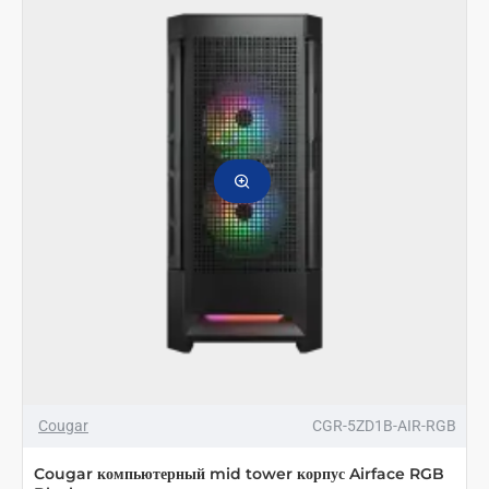
Корпус
VIRTUS
3*120мм
стекло
(боковая
панель)
черный
Cougar
CGR-5ZD1B-AIR-RGB
Cougar компьютерный mid tower корпус Airface RGB