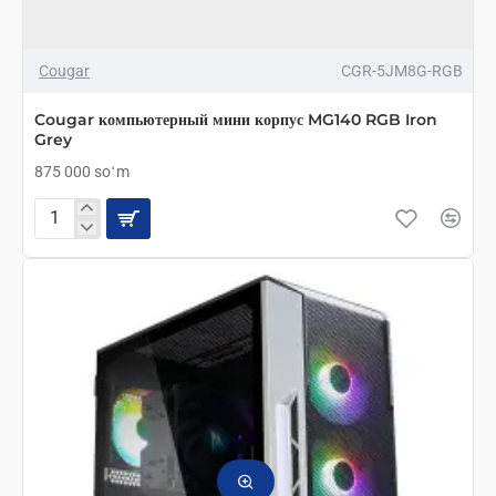
Cougar
CGR-5JM8G-RGB
Cougar компьютерный мини корпус MG140 RGB Iron
Grey
875 000 soʻm
Cougar
компьютерный
мини
корпус
MG140
RGB
Iron
Grey