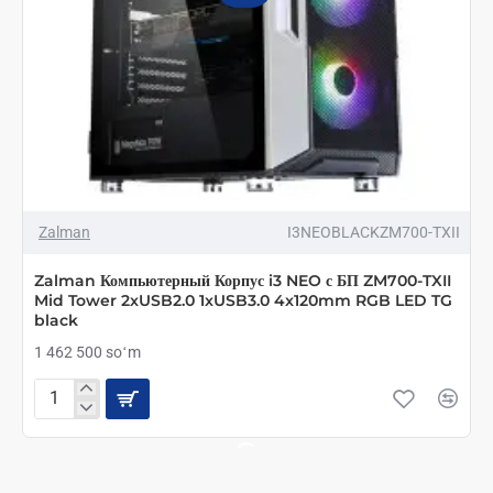
Zalman
I3NEOBLACKZM700-TXII
Zalman Компьютерный Корпус i3 NEO с БП ZM700-TXII
Mid Tower 2xUSB2.0 1xUSB3.0 4x120mm RGB LED TG
black
1 462 500 soʻm
Zalman
Компьютерный
Корпус
i3
NEO