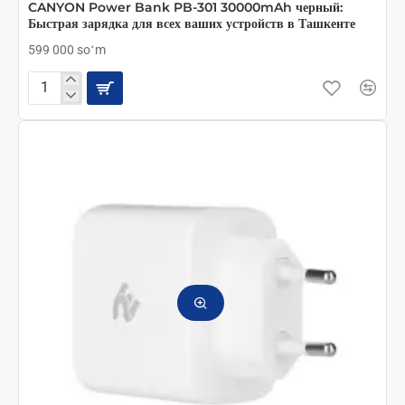
CANYON Power Bank PB-301 30000mAh черный:
Быстрая зарядка для всех ваших устройств в Ташкенте
599 000 soʻm
CANYON
Power
Bank
PB-
301
30000mAh
черный:
Быстрая
зарядка
для
всех
ваших
устройств
в
Ташкенте