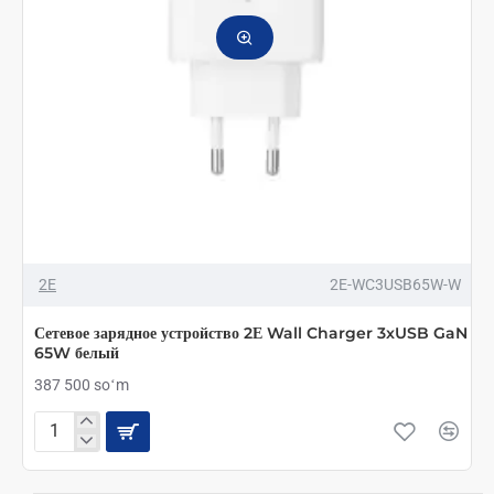
QC3.0
MAX
30W
WHITE
2E
2E-WC3USB65W-W
Сетевое зарядное устройство 2Е Wall Charger 3xUSB GaN
65W белый
387 500 soʻm
Сетевое
зарядное
устройство