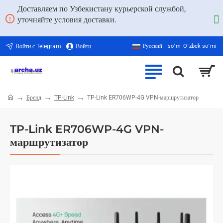
Доставляем по Узбекистану курьерской службой,
уточняйте условия доставки.
Войти с Telegram
Войти
Русский
soʻm
Oʻzbek soʻmi
Бренд
TP-Link
TP-Link ER706WP-4G VPN-маршрутизатор
home
TP-Link ER706WP-4G VPN-
маршрутизатор