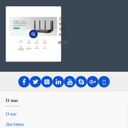
TP-Link ER706WP-4G VPN-маршрути
2
937
500
soʻm
О нас
О нас
Доставка