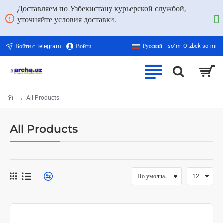
Доставляем по Узбекистану курьерской службой,
уточняйте условия доставки.
Войти с Telegram
Войти
Русский
soʻm
Oʻzbek soʻmi
All Products
home
All Products