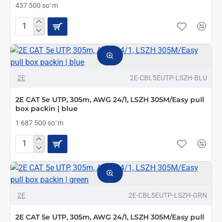
437 500 soʻm
Настольный
кронштейн
для
одного
монитора
KSL
2E
2E-CBL5EUTP-LSZH-BLU
DM31T
2E CAT 5e UTP, 305m, AWG 24/1, LSZH 305M/Easy pull
box packin | blue
1 687 500 soʻm
2E
CAT
5e
UTP,
305m,
AWG
2E
2E-CBL5EUTP-LSZH-GRN
24/1,
LSZH
2E CAT 5e UTP, 305m, AWG 24/1, LSZH 305M/Easy pull
305M/Easy