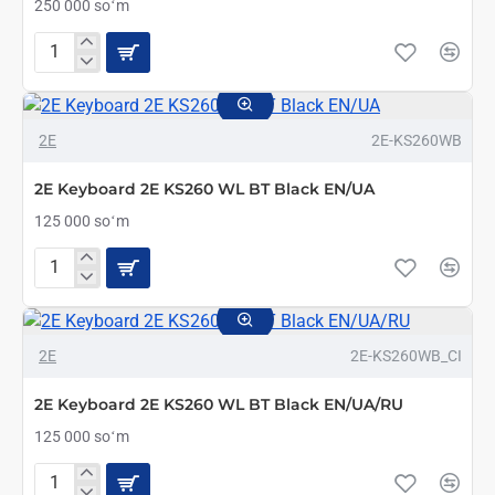
250 000 soʻm
2E
Keyboard
2E
KS250
2E
2E-KS260WB
WL
BT
Black
2E Keyboard 2E KS260 WL BT Black EN/UA
125 000 soʻm
2E
Keyboard
2E
KS260
2E
2E-KS260WB_CI
WL
BT
Black
2E Keyboard 2E KS260 WL BT Black EN/UA/RU
EN/UA
125 000 soʻm
2E