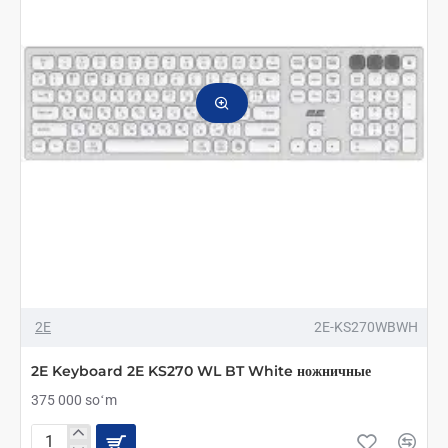
2E
2E-KS270WBWH
2E Keyboard 2E KS270 WL BT White ножничные
375 000 soʻm