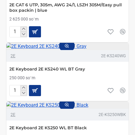
LSZH-
2E CAT 6 UTP, 305m, AWG 24/1, LSZH 305M/Easy pull
1
box packin | blue
305M/Easy
pull
2 625 000 soʻm
box
packing
|
2E
green
CAT
6
UTP,
2E
2E-KS240WG
305m,
AWG
24/1,
2E Keyboard 2E KS240 WL BT Gray
LSZH
305M/Easy
250 000 soʻm
pull
box
2E
packin
Keyboard
|
2E
blue
KS240
2E
2E-KS250WBK
WL
BT
Gray
2E Keyboard 2E KS250 WL BT Black