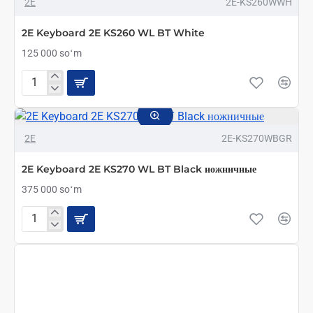
2E
2E-KS260WWH
2E Keyboard 2E KS260 WL BT White
125 000 soʻm
2E
Keyboard
2E
KS260
2E
2E-KS270WBGR
WL
BT
White
2E Keyboard 2E KS270 WL BT Black ножничные
375 000 soʻm
2E
Keyboard
2E
KS270
WL
BT
Black
ножничные