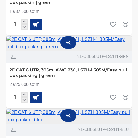
box packin | green
pull
box
1 687 500 soʻm
packin
|
blue
2E
CAT
5e
UTP,
305m,
AWG
2E
2E-CBL6EUTP-LSZH1-GRN
24/1,
LSZH
2E CAT 6 UTP, 305m, AWG 23/1, LSZH-1 305M/Easy pull
305M/Easy
box packing | green
pull
box
2 625 000 soʻm
packin
|
green
2E
CAT
6
UTP,
305m,
AWG
2E
2E-CBL6EUTP-LSZH1-BLU
23/1,