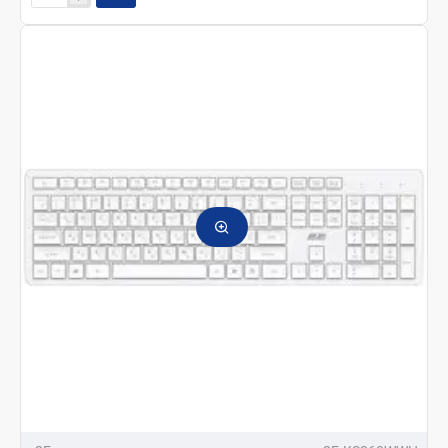
Keyboard
2E
KS260
WL
BT
Black
EN/UA/RU