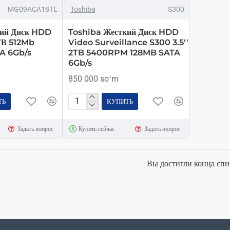
MG09ACA18TE
Toshiba
S300
кий Диск HDD
Toshiba Жесткий Диск HDD
8ΤΒ 512Mb
Video Surveillance S300 3.5''
A 6Gb/s
2TB 5400RPM 128MB SATA
6Gb/s
850 000 soʻm
ТЬ
КУПИТЬ
Toshiba
Жесткий
Задать вопрос
Купить сейчас
Задать вопрос
Диск
HDD
Video
Вы достигли конца спи
Surveillance
S300
3.5''
2TB
5400RPM
128MB