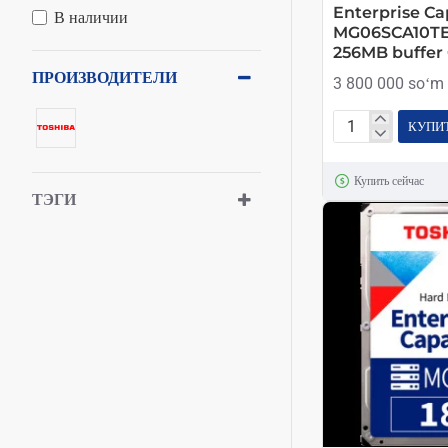
Enterprise Ca
В наличии
MG06SCA10T
256MB buffer 
ПРОИЗВОДИТЕЛИ
3 800 000 soʻm
КУПИ
Toshiba
HDD
Купить сейчас
10TB
ТЭГИ
Enterprise
Capacity
MG06SCA10TE
7200Rpm
256MB
buffer
Original