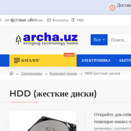
Достав
Старт
О нас
Контакты
FAQ
й
soʻm
Oʻzbek soʻmi
Все
Поиск...
Скидка
КАТАЛОГ
ЭЛЕКТРОНИКА
БЫТО
Электроника
Комплектующие
HDD (жесткие диски)
home
HDD (жесткие диски)
Откройте для себ
помощью наших на
решение, соответ