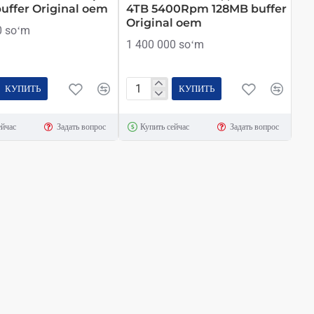
uffer Original oem
4TB 5400Rpm 128MB buffer
Original oem
0 soʻm
1 400 000 soʻm
КУПИТЬ
КУПИТЬ
Toshiba
Жесткий
ейчас
Задать вопрос
Купить сейчас
Задать вопрос
Диск
m
HDD
4TB
5400Rpm
128MB
buffer
Original
oem