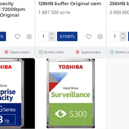
pacity
128MB buffer Original oem
256MB b
E 7200Rpm
1 887 500 soʻm
3 000 00
Original
ТЬ
КУПИТЬ
Toshiba
Toshiba
HDD
HDD
Задать вопрос
Купить сейчас
Задать вопрос
Купить с
6TB
8TB
5400Rpm
7200Rp
128MB
256MB
buffer
buffer
Original
Original
oem
oem