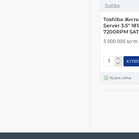
Toshiba
Toshiba Жест
Server 3.5" 1
7200RPM SAT
5 000 000 soʻm
КУПИ
Toshiba
Жесткий
Купить сейчас
Диск
HDD
Server
3.5"
18ΤΒ
512Mb
7200RPM
SATA
6Gb/s