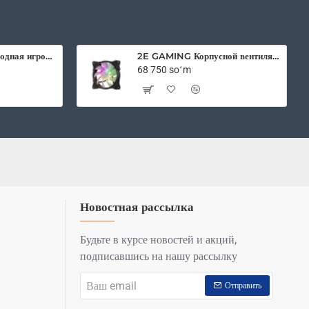
2E Gaming беспроводная игровая мышь HyperDrive Pro WL RGB Black
2E GAMING Корпусной вентилятор F120IR-ARGB 120мм, 3pin fan, 3 pin +5V Aura, белые лопасти, черная рамка, inner LED
68 750 soʻm
Новостная рассылка
Будьте в курсе новостей и акций,
подписавшись на нашу рассылку
Ваш
Отправить
email