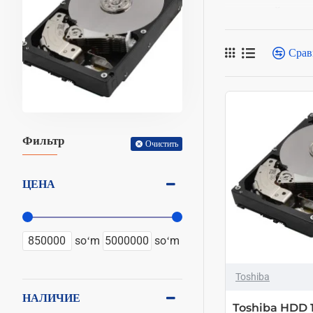
коллекцией жестк
Срав
Фильтр
Очистить
ЦЕНА
soʻm
soʻm
Toshiba
НАЛИЧИЕ
Toshiba HDD 