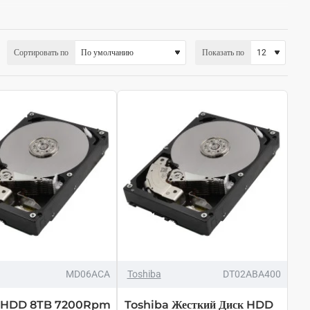
Сортировать по
Показать по
MD06ACA
Toshiba
DT02ABA400
a HDD 8TB 7200Rpm
Toshiba Жесткий Диск HDD