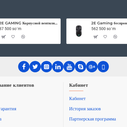
SATA
6Gb/s
2E GAMING Корпусной вентилятор F120OI-ARGB 120мм, 3pin fan, 3 pin +5V Aura, белые лопасти, черная рамка, outer-inner LED
87 500 soʻm
562 500 soʻm
ание клиентов
Кабинет
Кабинет
гарантия
История заказов
а
Партнерская программа