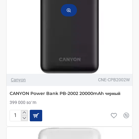
Canyon
CNE-CPB2002W
CANYON Power Bank PB-2002 20000mAh черный
399 000 soʻm
CANYON
Power
Bank
PB-