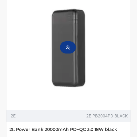
Bank
Travel
60000mAh
PD
Black
2E
2E-PB2004PD-BLACK
2Е Power Bank 20000mAh PD+QC 3.0 18W black