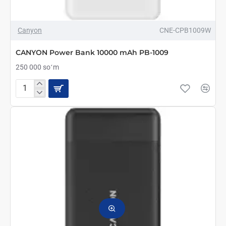
Canyon
CNE-CPB1009W
CANYON Power Bank 10000 mAh PB-1009
250 000 soʻm
CANYON
Power
Bank
10000
mAh
PB-
1009