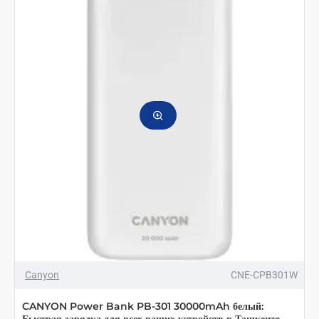
2002
20000mAh
черный
Canyon
CNE-CPB301W
CANYON Power Bank PB-301 30000mAh белый: