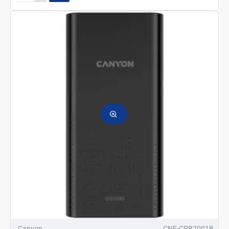
Power
Bank
PB-
2001
20000mAh
белый
Canyon
CNE-CPB2001B