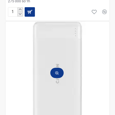
275 000 soʻm
2Е
Power
Bank
20000mAh
PD+QC
3.0
18W
black