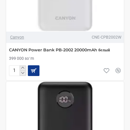
Canyon
CNE-CPB2002W
CANYON Power Bank PB-2002 20000mAh белый
399 000 soʻm
CANYON
Power
Bank
PB-
2002
20000mAh
белый