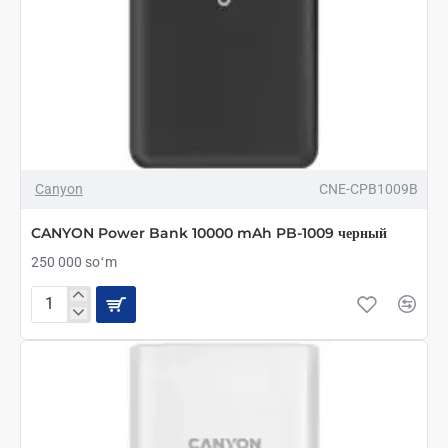
Canyon
CNE-CPB1009B
CANYON Power Bank 10000 mAh PB-1009 черный
250 000 soʻm
CANYON
Power
Bank
10000
mAh
PB-
1009
черный