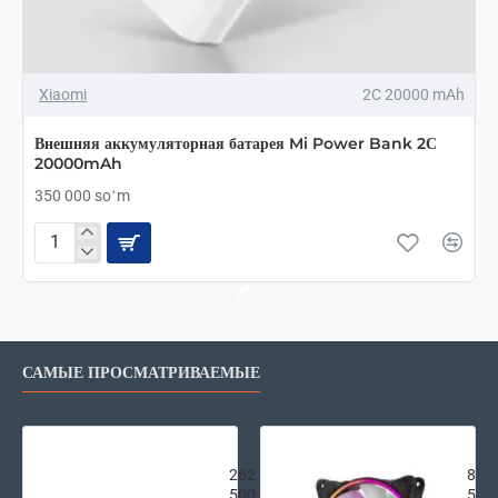
Xiaomi
2C 20000 mAh
Внешняя аккумуляторная батарея Mi Power Bank 2С
20000mAh
350 000 soʻm
Внешняя
аккумуляторная
батарея
Mi
Power
Bank
САМЫЕ ПРОСМАТРИВАЕМЫЕ
2С
20000mAh
Внешняя аккумуляторная батарея Xi
2E G
262
87
500
500