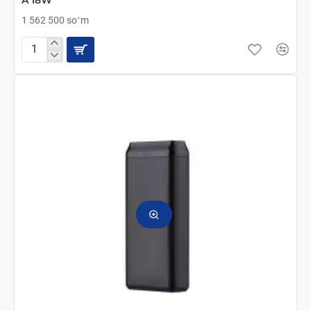
A 18W
1 562 500 soʻm
2E
Портативная
солнечная
панель
36W
USB-
С
20W
USB-
A
18W