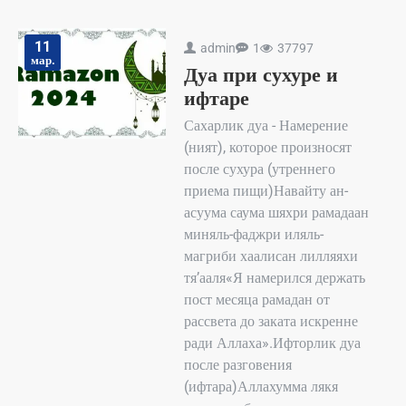
11
admin
1
37797
мар.
Дуа при сухуре и
ифтаре
Сахарлик дуа - Намерение
(ният), которое произносят
после сухура (утреннего
приема пищи)Навайту ан-
асуума саума шяхри рамадаан
миняль-фаджри иляль-
магриби хаалисан лилляяхи
тя’ааля«Я намерился держать
пост месяца рамадан от
рассвета до заката искренне
ради Аллаха».Ифторлик дуа
после разговения
(ифтара)Аллахумма лякя