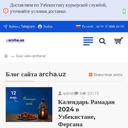
Доставляем по Узбекистану курьерской службой,
уточняйте условия доставки.
Войти с Telegram
Войти
Русский
soʻm
Oʻzbek soʻmi
Блог сайта archa.uz
home
Блог сайта archa.uz
Новостная лента
12
admin
0
23173
мар.
Календарь Рамадан
2024 в
Узбекистане,
Фергана