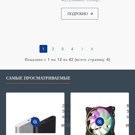
ПОДРОБНО
1
2
3
4
Показано с 1 по 12 из 42 (всего страниц: 4)
САМЫЕ ПРОСМАТРИВАЕМЫЕ
Внешняя аккумуляторная батарея Xi
2E G
262
87
500
500
soʻm
soʻ