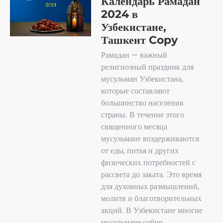
Календарь Рамадан
2024 в
Узбекистане,
Ташкент Copy
Рамадан — важный
религиозный праздник для
мусульман Узбекистана,
которые составляют
большинство населения
страны. В течение этого
священного месяца
мусульмане воздерживаются
от еды, питья и других
физических потребностей с
рассвета до заката. Это время
для духовных размышлений,
молитв и благотворительных
акций. В Узбекистане многие
мусульмане собир..