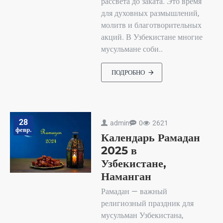
рассвета до заката. Это время
для духовных размышлений,
молитв и благотворительных
акций. В Узбекистане многие
мусульмане соби..
ПОДРОБНО
28
admin
0
2621
февр.
Календарь Рамадан
2025 в
Узбекистане,
Наманган
Рамадан — важный
религиозный праздник для
мусульман Узбекистана,