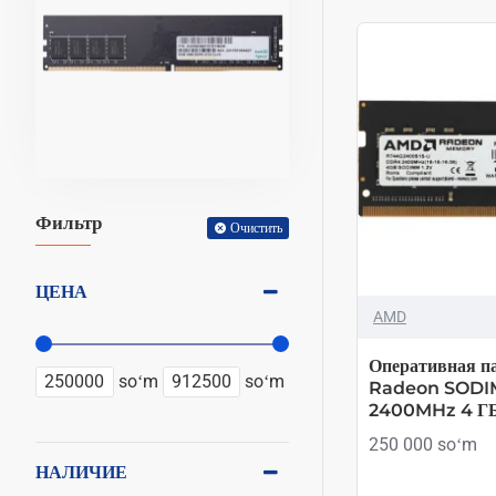
Фильтр
Очистить
ЦЕНА
AMD
Оперативная 
soʻm
soʻm
Radeon SOD
2400MHz 4 Г
250 000 soʻm
НАЛИЧИЕ