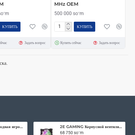
EM
MHz OEM
soʻm
500 000 soʻm
КУПИТЬ
КУПИТЬ
ная
Оперативная
память
ейчас
Задать вопрос
Купить сейчас
Задать вопрос
для
ноутбука
Apacer
ска.
SO-
DIMM
8
Gb
DDR4
Non
ECC
2400
MHz
2E Gaming беспроводная игровая мышь HyperDrive Pro WL RGB Black
2E GAMING Корпусной вентилятор F120IR-ARGB 120мм, 3pin fan, 3 pin +5V Aura, белые лопасти, черная рамка, inner LED
OEM
68 750 soʻm