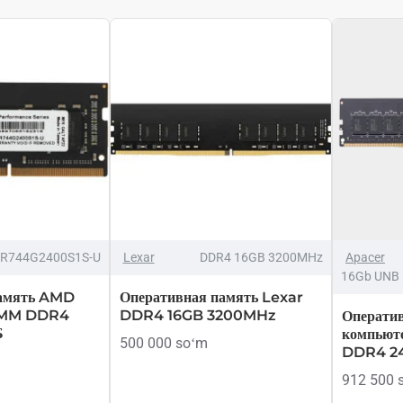
R744G2400S1S-U
Lexar
DDR4 16GB 3200MHz
Apacer
16Gb UNB 
память AMD
Оперативная память Lexar
IMM DDR4
DDR4 16GB 3200MHz
Оператив
Б
компьют
500 000 soʻm
DDR4 2
912 500 