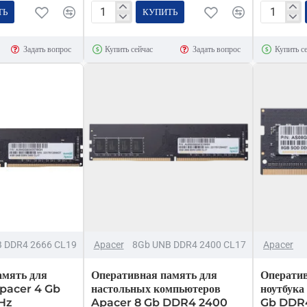
ТЬ
КУПИТЬ
Оперативная
Оператив
память
память
Задать вопрос
Купить сейчас
Задать вопрос
Купить с
Lexar
для
DDR4
компьюте
16GB
Apacer
3200MHz
16
Gb
DDR4
2400
MHz
 DDR4 2666 CL19
Apacer
8Gb UNB DDR4 2400 CL17
Apacer
амять для
Оперативная память для
Оператив
pacer 4 Gb
настольных компьютеров
ноутбук
Hz
Apacer 8 Gb DDR4 2400
Gb DDR