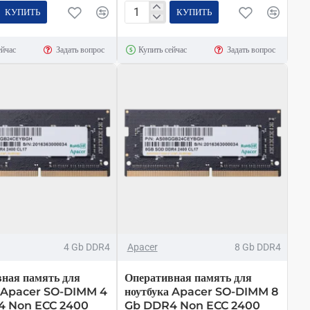
КУПИТЬ
КУПИТЬ
ная
Оперативная
память
ейчас
Задать вопрос
Купить сейчас
Задать вопрос
для
ров
компьютеров
Apacer
4
Gb
DDR4
2400
MHz
4 Gb DDR4
Apacer
8 Gb DDR4
ная память для
Оперативная память для
а Apacer SO-DIMM 4
ноутбука Apacer SO-DIMM 8
4 Non ECC 2400
Gb DDR4 Non ECC 2400