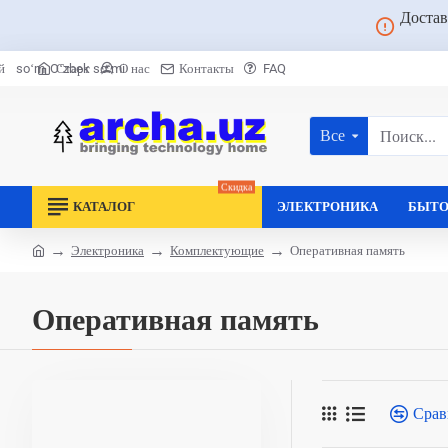
Достав
Старт
О нас
Контакты
FAQ
й
soʻm
Oʻzbek soʻmi
Все
Поиск...
Скидка
КАТАЛОГ
ЭЛЕКТРОНИКА
БЫТО
Электроника
Комплектующие
Оперативная память
home
Оперативная память
Срав