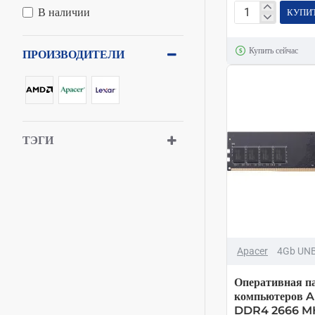
В наличии
КУПИ
Оперативная
память
Купить сейчас
AMD
ПРОИЗВОДИТЕЛИ
Radeon
SODIMM
DDR4
2400MHz
4
ТЭГИ
ГБ
Apacer
4Gb UNB
Оперативная п
компьютеров A
DDR4 2666 M