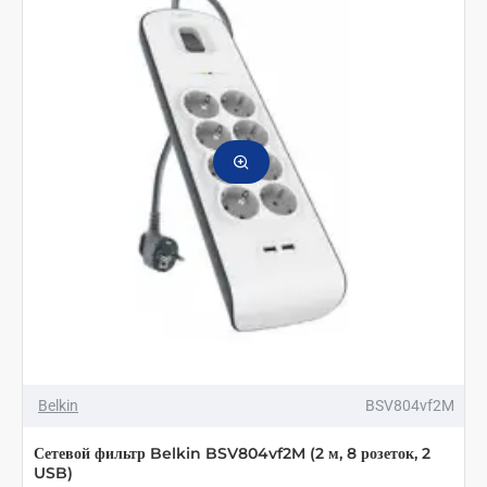
м,
6
розеток,
2
USB)
HOT
Belkin
BSV804vf2M
Сетевой фильтр Belkin BSV804vf2M (2 м, 8 розеток, 2
USB)