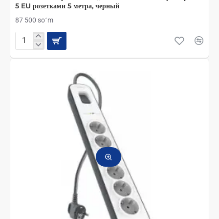
5 EU розетками 5 метра, черный
87 500 soʻm
Avtech
Электрический
Удлинитель
с
сетевым
фильтром
и
с
5
EU
розетками
5
метра,
черный