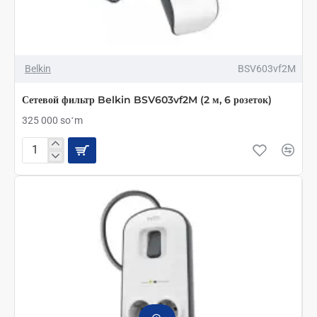
Belkin
BSV603vf2M
Сетевой фильтр Belkin BSV603vf2M (2 м, 6 розеток)
325 000 soʻm
Сетевой
фильтр
Belkin
BSV603vf2M
(2
м,
6
розеток)