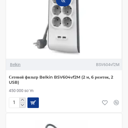
Belkin
BSV604vf2M
Сетевой фильтр Belkin BSV604vf2M (2 м, 6 розеток, 2
USB)
450 000 soʻm
Сетевой
фильтр
Belkin
BSV604vf2M
(2