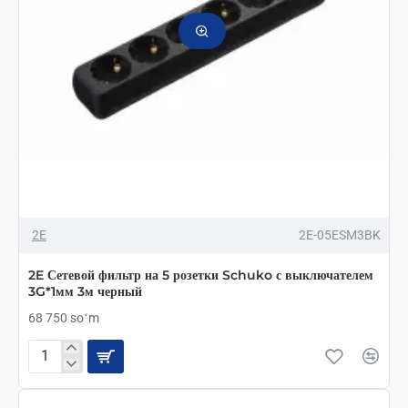
белый
2E
2E-05ESM3BK
2E Сетевой фильтр на 5 розетки Schuko с выключателем
3G*1мм 3м черный
68 750 soʻm
2E
Сетевой
фильтр