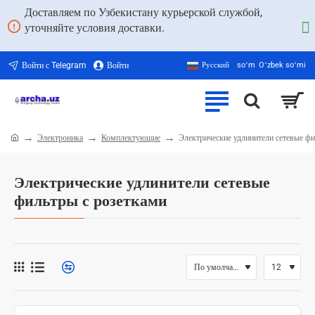
Доставляем по Узбекистану курьерской службой,
уточняйте условия доставки.
Войти с Telegram
Войти
Русский
soʻm
Oʻzbek soʻmi
Электроника
Комплектующие
Электрические удлинители сетевые фи
home
Электрические удлинители сетевые
фильтры с розетками