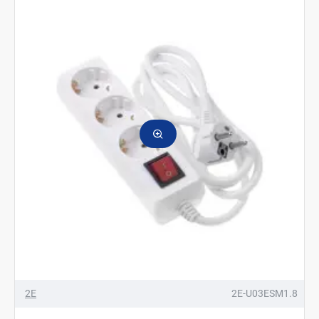
2E
2E-U03ESM1.8