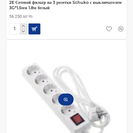
2E Сетевой фильтр на 3 розетки Schuko с выключателем
3G*1.5мм 1.8м белый
56 250 soʻm
2E
Сетевой
фильтр
на
3
розетки
Schuko
с
выключателем
3G*1.5мм
1.8м
белый