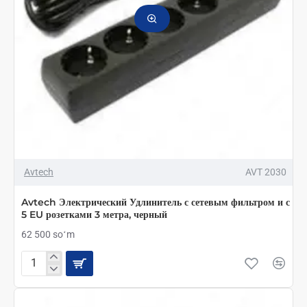
метров,
черный
Avtech
AVT 2030
Avtech Электрический Удлинитель с сетевым фильтром и с
5 EU розетками 3 метра, черный
62 500 soʻm
Avtech
Электрический
Удлинитель
с