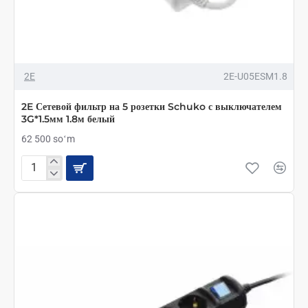
2E
2E-U05ESM1.8
2E Сетевой фильтр на 5 розетки Schuko с выключателем
3G*1.5мм 1.8м белый
62 500 soʻm
2E
Сетевой
фильтр
на
5
розетки
Schuko
с
выключателем
3G*1.5мм
1.8м