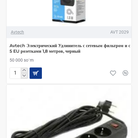
Avtech
AVT 2029
Avtech Электрический Удлинитель с сетевым фильтром и с
5 EU розетками 1,8 метров, черный
50 000 soʻm
Avtech
Электрический
Удлинитель
с
сетевым
фильтром
и
с
5
EU
розетками
1,8