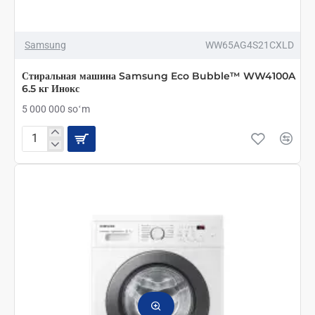
Samsung
WW65AG4S21CXLD
Стиральная машина Samsung Eco Bubble™ WW4100A
6.5 кг Инокс
5 000 000 soʻm
Стиральная
машина
Samsung
Eco
Bubble™
WW4100A
6.5
кг
Инокс