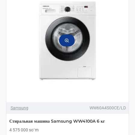
7
кг
Белый
Samsung
WW60A4S00CE/LD
Стиральная машина Samsung WW4100A 6 кг
4 575 000 soʻm