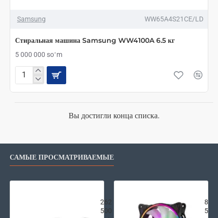
Samsung
WW65A4S21CE/LD
Стиральная машина Samsung WW4100A 6.5 кг
5 000 000 soʻm
Стиральная
машина
Samsung
WW4100A
6.5
Вы достигли конца списка.
кг
САМЫЕ ПРОСМАТРИВАЕМЫЕ
Внешняя аккумуляторная батарея Xi
2E G
262
87
500
500