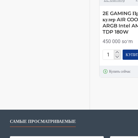
2E GAMING Пр
кулер AIR CO
ARGB Intel A
TDP 180W
450 000 soʻm
КУПИ
2E
GAMING
Купить сейчас
Процессорный
кулер
AIR
COOL
AC120D6
ARGB
Intel
САМЫЕ ПРОСМАТРИВАЕМЫЕ
AMD
2x120мм