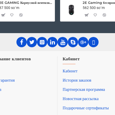
130W
2E GAMING Корпусной вентилятор F120OI-ARGB 120мм, 3pin fan, 3 pin +5V Aura, белые лопасти, черная рамка, outer-inner LED
87 500 soʻm
562 500 soʻm
ание клиентов
Кабинет
Кабинет
гарантия
История заказов
а
Партнерская программа
Новостная рассылка
Подарочные сертификаты