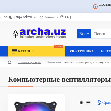
Достав
Старт
О нас
Контакты
FAQ
й
soʻm
Oʻzbek soʻmi
Все
Поиск...
Скидка
КАТАЛОГ
ЭЛЕКТРОНИКА
БЫТО
Комплектующие
Компьютерные вентилляторы для корпуса и 
home
Компьютерные вентилляторы 
Срав