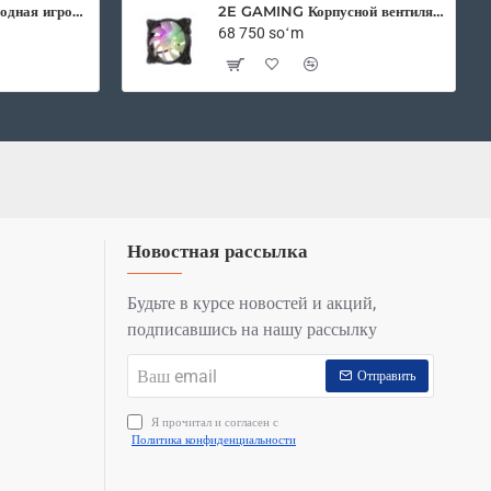
рамка
2E Gaming беспроводная игровая мышь HyperDrive Pro WL RGB Black
2E GAMING Корпусной вентилятор F120IR-ARGB 120мм, 3pin fan, 3 pin +5V Aura, белые лопасти, черная рамка, inner LED
68 750 soʻm
Новостная рассылка
Будьте в курсе новостей и акций,
подписавшись на нашу рассылку
Ваш
Отправить
email
Я прочитал и согласен с
Политика конфиденциальности