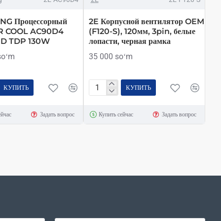
NG Процессорный
2E Корпусной вентилятор OEM
IR COOL AC90D4
(F120-S), 120мм, 3pin, белые
MD TDP 130W
лопасти, черная рамка
soʻm
35 000 soʻm
КУПИТЬ
КУПИТЬ
2E
Корпусной
ейчас
Задать вопрос
Купить сейчас
Задать вопрос
орный
вентилятор
OEM
(F120-
S),
120мм,
3pin,
белые
лопасти,
черная