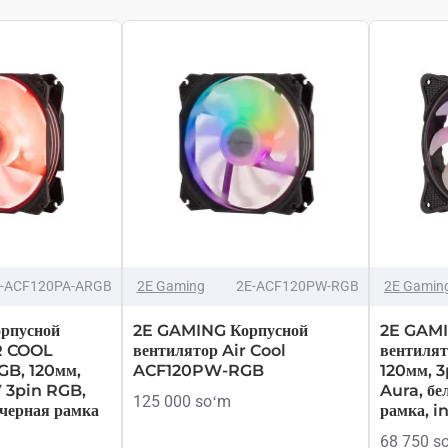
-ACF120PA-ARGB
2E Gaming
2E-ACF120PW-RGB
2E Gamin
рпусной
2E GAMING Корпусной
2E GAMI
R COOL
вентилятор Air Cool
вентиля
B, 120мм,
ACF120PW-RGB
120мм, 3
V 3pin RGB,
Aura, бе
125 000 soʻm
 черная рамка
рамка, i
68 750 s