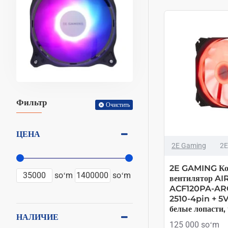
Фильтр
Очистить
ЦЕНА
2E Gaming
2E
2E GAMING Ко
soʻm
soʻm
вентилятор AI
ACF120PA-ARG
2510-4pin + 5
белые лопасти,
НАЛИЧИЕ
125 000 soʻm