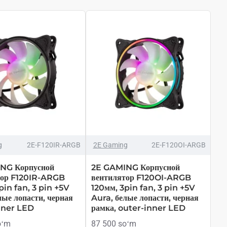
g
2E-F120IR-ARGB
2E Gaming
2E-F120OI-ARGB
NG Корпусной
2E GAMING Корпусной
тор F120IR-ARGB
вентилятор F120OI-ARGB
pin fan, 3 pin +5V
120мм, 3pin fan, 3 pin +5V
лые лопасти, черная
Aura, белые лопасти, черная
nner LED
рамка, outer-inner LED
oʻm
87 500 soʻm