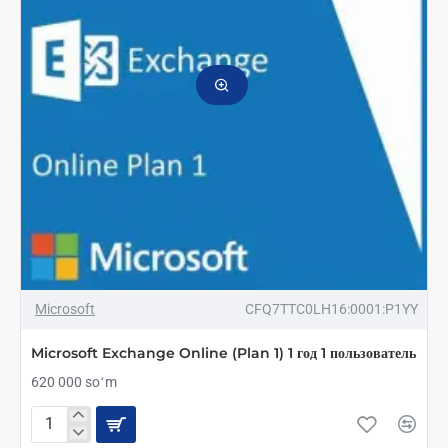
год
ТОП БРЕНД
Microsoft
CFQ7TTC0LH16:0001:P1YY
Microsoft Exchange Online (Plan 1) 1 год 1 пользователь
620 000 soʻm
Microsoft