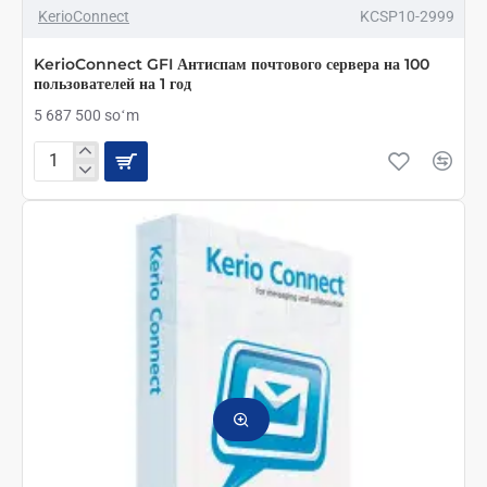
KerioConnect
KCSP10-2999
KerioConnect GFI Антиспам почтового сервера на 100
пользователей на 1 год
5 687 500 soʻm
KerioConnect
GFI
Антиспам
почтового
сервера
на
100
пользователей
на
1
год