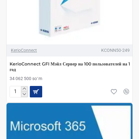
KerioConnect
KCONN50-249
KerioConnect GFI Мэйл Сервер на 100 пользователей на 1
год
34 062 500 soʻm
KerioConnect
GFI
Мэйл
Сервер
на
100
пользователей
на
1