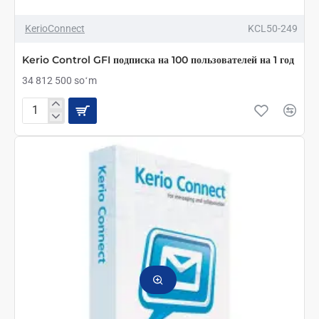
KerioConnect
KCL50-249
Kerio Control GFI подписка на 100 пользователей на 1 год
34 812 500 soʻm
Kerio
Control
GFI
подписка
на
100
пользователей
на
1
год