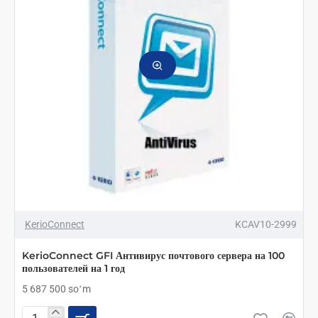
на
1
год
KerioConnect
KCAV10-2999
KerioConnect GFI Антивирус почтового сервера на 100
пользователей на 1 год
5 687 500 soʻm