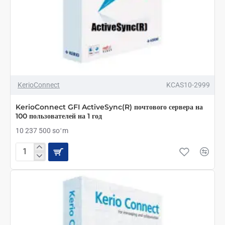
KerioConnect
KCAS10-2999
KerioConnect GFI ActiveSync(R) почтового сервера на
100 пользователей на 1 год
10 237 500 soʻm
KerioConnect
GFI
ActiveSync(R)
почтового
сервера
на
100
пользователей