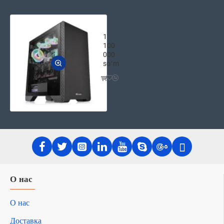
Компьютерный Mid Tower корпус Th
1
100
000
soʻm
О нас
О нас
Доставка