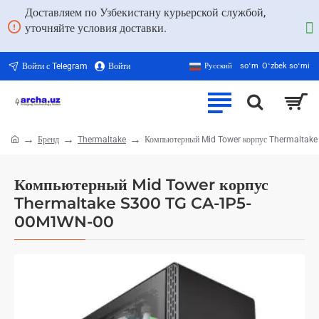
Доставляем по Узбекистану курьерской службой,
уточняйте условия доставки.
Войти с Telegram
Войти
Русский
soʻm
Oʻzbek soʻmi
Бренд
Thermaltake
Компьютерный Mid Tower корпус Thermalta
home
Компьютерный Mid Tower корпус
Thermaltake S300 TG CA-1P5-
00M1WN-00