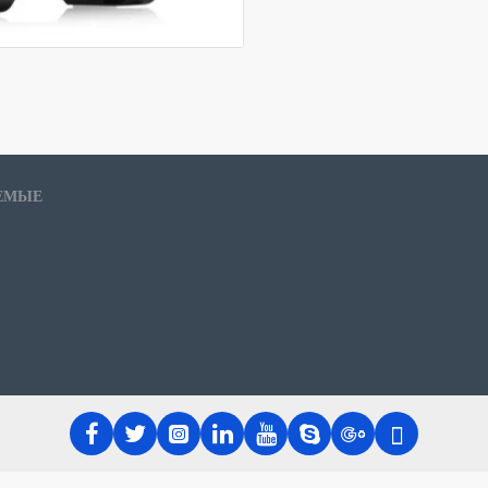
Корпус Therm
Glass Edition
ЕМЫЕ
КОРПУС ФОРМАТА MID
GLASS EDITION ИЗГОТ
СОЧЕТАЕТ В СЕБЕ УТО
ПРАКТИЧНОСТЬ. КАК И 
ТАКЖЕ ИМЕЕТ БОКОВА
СТЕКЛА, ЧЕРЕЗ КОТО
ВАШЕЙ СБОРКИ.
ДЛЯ ЛУЧШЕЙ ВЕНТИЛЯ
ВСТРОЕННЫЙ ВЕНТИЛЯ
ИМЕЕТСЯ ВОЗМОЖНОС
ДО 200ММ. S300 TG О
УСТАНОВИТЬ ВИДЕОКА
ЖИДКОСТНОГО ОХЛАЖД
КОРПУС ПРЕКРАСНО П