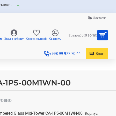
ставки.
Доставка
Товары: 0(0 soʻm)
am
Вход в кабинет
Список желаний
Сравнить
Блог
+998 99 977 70 44
CA-1P5-00M1WN-00
РОБНО
mpered Glass Mid-Tower CA-1P5-00M1WN-00. Корпус