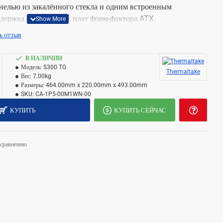
анелью из закалённого стекла и одним встроенным
держка материнских плат форм-фактора ATX.
ь отзыв
В НАЛИЧИИ
Модель:
S300 TG
Thermaltake
Вес:
7.00kg
Й, СТИЛЬНЫЙ
Размеры:
464.00mm x 220.00mm x 493.00mm
SKU:
CA-1P5-00M1WN-00
КУПИТЬ
КУПИТЬ СЕЙЧАС
 сравнению