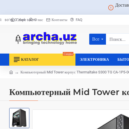
Достав
Старт
О нас
Контакты
FAQ
й
soʻm
Oʻzbek soʻmi
Все
Поиск...
Скидка
КАТАЛОГ
ЭЛЕКТРОНИКА
БЫТО
Компьютерный Mid Tower корпус Thermaltake S300 TG CA-1P5
home
Компьютерный Mid Tower к