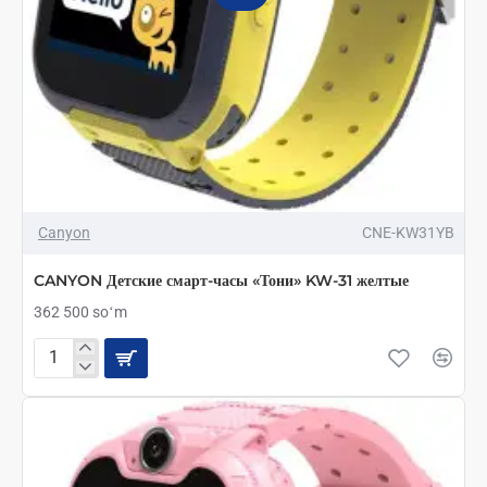
Canyon
CNE-KW31YB
CANYON Детские смарт-часы «Тони» KW-31 желтые
362 500 soʻm
CANYON
Детские
смарт-
часы
«Тони»
KW-
31