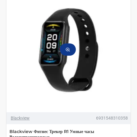
Blackview
6931548310358
Blackview Фитнес Трекер R1 Умные часы