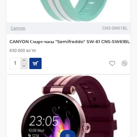
Canyon
CNS-SW61BL
CANYON Смарт-часы "Semifreddo" SW-61 CNS-SW61BL
650 000 soʻm
CANYON
Смарт-
часы
"Semifreddo"
SW-
61
CNS-
SW61BL