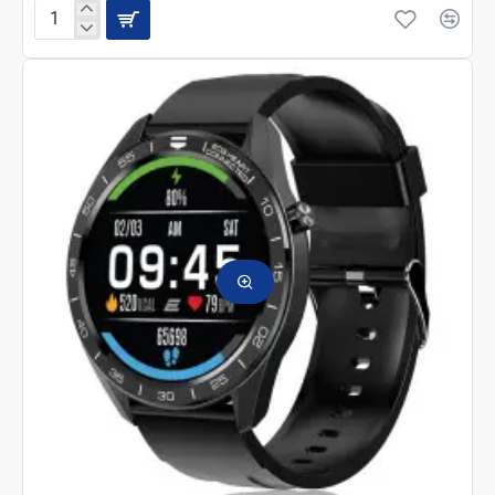
CANYON
Смарт-
часы
"Semifreddo"
SW-
61
CNS-
SW61PP