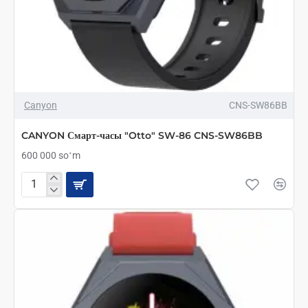
Canyon
CNS-SW86BB
CANYON Смарт-часы "Otto" SW-86 CNS-SW86BB
600 000 soʻm
CANYON
Смарт-
часы
"Otto"
SW-
86
CNS-
SW86BB