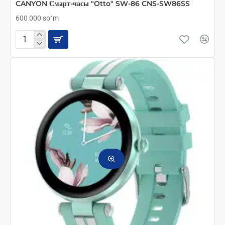
CANYON Смарт-часы "Otto" SW-86 CNS-SW86SS
600 000 soʻm
CANYON
Смарт-
часы
"Otto"
SW-
86
CNS-
SW86SS