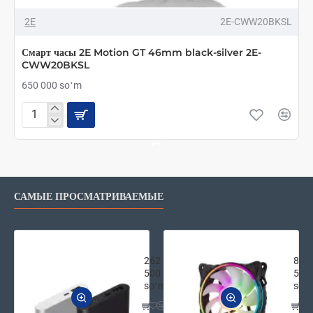
2E
2E-CWW20BKSL
Смарт часы 2E Motion GT 46mm black-silver 2E-
CWW20BKSL
650 000 soʻm
Смарт
часы
2E
Motion
GT
46mm
САМЫЕ ПРОСМАТРИВАЕМЫЕ
black-
silver
2E-
CWW20BKSL
Внешняя аккумуляторная батарея Xi
2E G
262
87
500
500
soʻm
soʻ