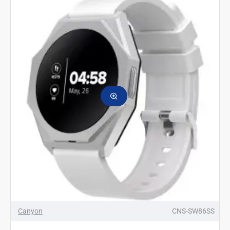
"Otto"
SW-
86
CNS-
SW86RR
Canyon
CNS-SW86SS