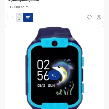
Водонепроницаемые
312 500 soʻm
Blackview
Фитнес
Трекер
R1
Умные
часы
Водонепроницаемые