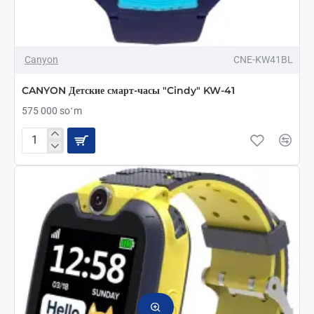
Canyon
CNE-KW41BL
CANYON Детские смарт-часы "Cindy" KW-41
575 000 soʻm
CANYON
Детские
смарт-
часы
"Cindy"
KW-
41