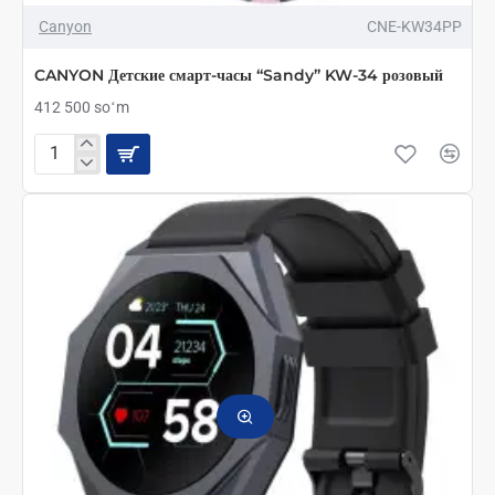
Canyon
CNE-KW34PP
CANYON Детские смарт-часы “Sandy” KW-34 розовый
412 500 soʻm
CANYON
Детские
смарт-
часы
“Sandy”
KW-
34
розовый