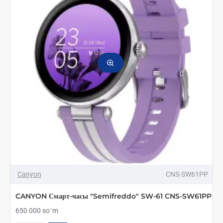
CNS-
SW61BR
Canyon
CNS-SW61PP
CANYON Смарт-часы "Semifreddo" SW-61 CNS-SW61PP
650 000 soʻm