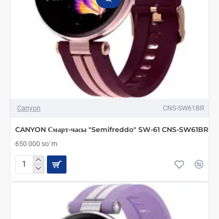
Canyon
CNS-SW61BR
CANYON Смарт-часы "Semifreddo" SW-61 CNS-SW61BR
650 000 soʻm
CANYON
Смарт-
часы
"Semifreddo"
SW-
61