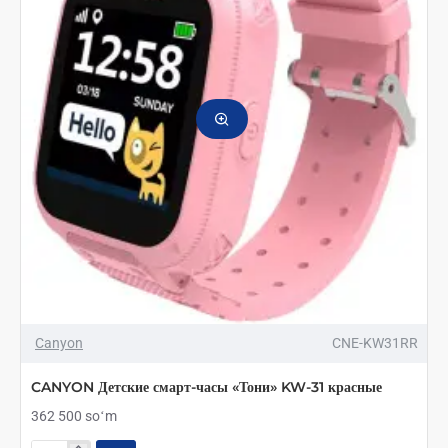
желтые
Canyon
CNE-KW31RR
CANYON Детские смарт-часы «Тони» KW-31 красные
362 500 soʻm