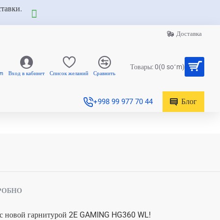
ставки.
Доставка
Товары: 0(0 soʻm)
am
Вход в кабинет
Список желаний
Сравнить
Блог
+998 99 977 70 44
РОБНО
 с новой гарнитурой 2E GAMING HG360 WL!