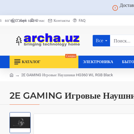
Достав
Старт
О нас
Контакты
FAQ
й
soʻm
Oʻzbek soʻmi
Все
Поиск...
Скидка
КАТАЛОГ
ЭЛЕКТРОНИКА
БЫТО
2E GAMING Игровые Наушники HG360 WL RGB Black
home
2E GAMING Игровые Наушн