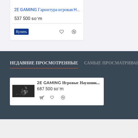
2E GAMING Гарнитура игровая HG340 RGB USB 7.1 Yellow
537 500 soʻm
Купить
НЕДАВНИЕ ПРОСМОТРЕННЫЕ
САМЫЕ ПРОСМАТРИВА
2E GAMING Игровые Наушники HG360 WL RGB Black
687 500 soʻm